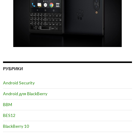
РУБРИКИ
Android Security
Android для BlackBerry
BBM
BES12
BlackBerry 10