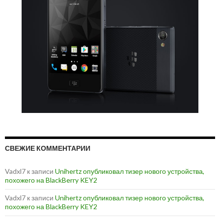
СВЕЖИЕ КОММЕНТАРИИ
Vadxl7
к записи
Unihertz опубликовал тизер нового устройства,
похожего на BlackBerry KEY2
Vadxl7
к записи
Unihertz опубликовал тизер нового устройства,
похожего на BlackBerry KEY2