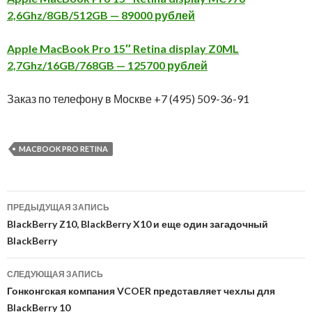
2,6Ghz/8GB/512GB — 89000 рублей
Apple MacBook Pro 15″ Retina display Z0ML
2,7Ghz/16GB/768GB — 125700 рублей
Заказ по телефону в Москве +7 (495) 509-36-91
MACBOOK PRO RETINA
Навигация
ПРЕДЫДУЩАЯ ЗАПИСЬ
по
BlackBerry Z10, BlackBerry X10 и еще один загадочный
BlackBerry
записям
СЛЕДУЮЩАЯ ЗАПИСЬ
Гонконгская компания VCOER представляет чехлы для
BlackBerry 10