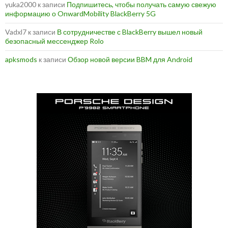
yuka2000
к записи
Подпишитесь, чтобы получать самую свежую
информацию о OnwardMobility BlackBerry 5G
Vadxl7
к записи
В сотрудничестве с BlackBerry вышел новый
безопасный мессенджер Rolo
apksmods
к записи
Обзор новой версии BBM для Android