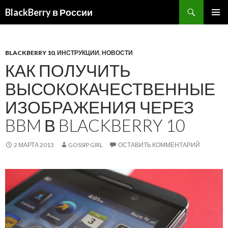
BlackBerry в России
ПЕРЕЙТИ
ОСНОВ
К
МЕНЮ
СОДЕРЖИМОМУ
BLACKBERRY 10
,
ИНСТРУКЦИИ
,
НОВОСТИ
КАК ПОЛУЧИТЬ
ВЫСОКОКАЧЕСТВЕННЫЕ
ИЗОБРАЖЕНИЯ ЧЕРЕЗ
BBM В BLACKBERRY 10
2 МАРТА 2013
GOSSIP GIRL
ОСТАВИТЬ КОММЕНТАРИЙ