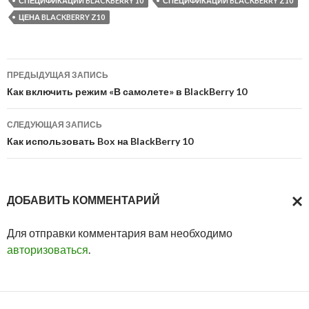
СПЕЦИФИКАЦИИ BLACKBERRY 10
СПЕЦИФИКАЦИИ BLACKBERRY Z10
ЦЕНА BLACKBERRY Z10
Навигация
ПРЕДЫДУЩАЯ ЗАПИСЬ
по
Как включить режим «В самолете» в BlackBerry 10
записям
СЛЕДУЮЩАЯ ЗАПИСЬ
Как использовать Box на BlackBerry 10
ДОБАВИТЬ КОММЕНТАРИЙ
ОТМ
Для отправки комментария вам необходимо
ОТВ
авторизоваться
.