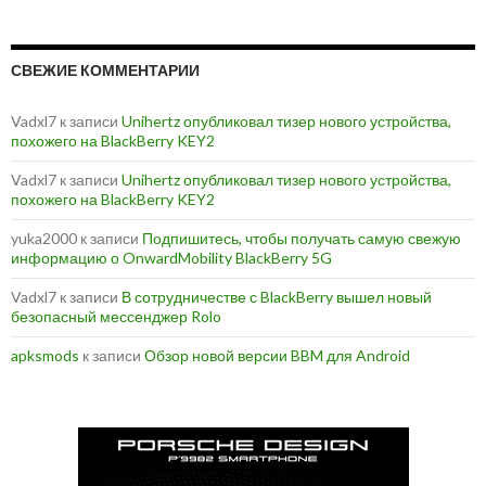
СВЕЖИЕ КОММЕНТАРИИ
Vadxl7
к записи
Unihertz опубликовал тизер нового устройства,
похожего на BlackBerry KEY2
Vadxl7
к записи
Unihertz опубликовал тизер нового устройства,
похожего на BlackBerry KEY2
yuka2000
к записи
Подпишитесь, чтобы получать самую свежую
информацию о OnwardMobility BlackBerry 5G
Vadxl7
к записи
В сотрудничестве с BlackBerry вышел новый
безопасный мессенджер Rolo
apksmods
к записи
Обзор новой версии BBM для Android