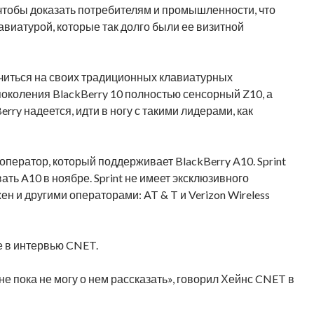
, чтобы доказать потребителям и промышленности, что
авиатурой, которые так долго были ее визитной
точиться на своих традиционных клавиатурных
околения BlackBerry 10 полностью сенсорный Z10, а
rry надеется, идти в ногу с такими лидерами, как
оператор, который поддерживает BlackBerry A10. Sprint
ать A10 в ноябре. Sprint не имеет эксклюзивного
ен и другими операторами: AT & T и Verizon Wireless
е в интервью CNET.
я не пока не могу о нем рассказать», говорил Хейнс CNET в