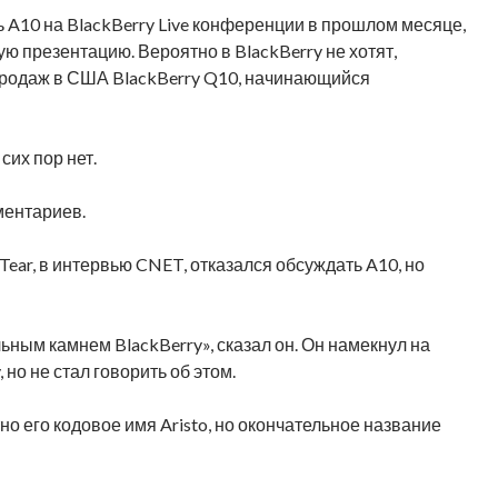
 A10 на BlackBerry Live конференции в прошлом месяце,
ю презентацию. Вероятно в BlackBerry не хотят,
продаж в США BlackBerry Q10, начинающийся
сих пор нет.
ментариев.
Tear, в интервью CNET, отказался обсуждать A10, но
ным камнем BlackBerry», сказал он. Он намекнул на
но не стал говорить об этом.
о его кодовое имя Aristo, но окончательное название