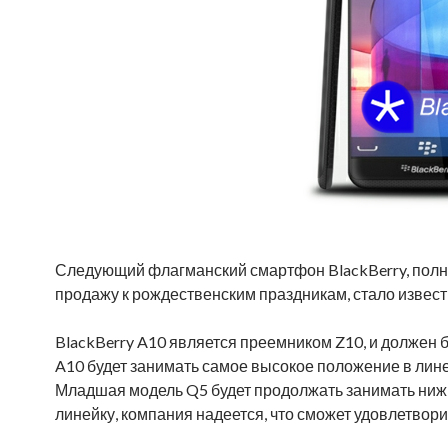
Следующий флагманский смартфон BlackBerry, полнос
продажу к рождественским праздникам, стало извест
BlackBerry A10 является преемником Z10, и должен б
A10 будет занимать самое высокое положение в лин
Младшая модель Q5 будет продолжать занимать ниж
линейку, компания надеется, что сможет удовлетвор