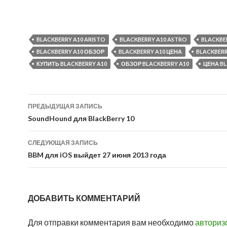
BLACKBERRY A10 ARISTO
BLACKBERRY A10 ASTRO
BLACKBE
BLACKBERRY A10 ОБЗОР
BLACKBERRY A10 ЦЕНА
BLACKBERR
КУПИТЬ BLACKBERRY A10
ОБЗОР BLACKBERRY A10
ЦЕНА BL
Навигация
ПРЕДЫДУЩАЯ ЗАПИСЬ
по
SoundHound для BlackBerry 10
записям
СЛЕДУЮЩАЯ ЗАПИСЬ
BBM для iOS выйдет 27 июня 2013 года
ДОБАВИТЬ КОММЕНТАРИЙ
Для отправки комментария вам необходимо
авториз