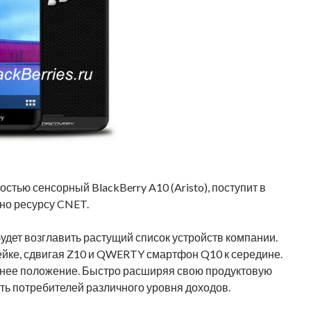
тью сенсорный BlackBerry A10 (Aristo), поступит в
но ресурсу CNET.
удет возглавить растущий список устройств компании.
ейке, сдвигая Z10 и QWERTY смартфон Q10 к середине.
нее положение. Быстро расширяя свою продуктовую
ить потребителей различного уровня доходов.