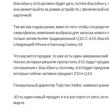
BlackBerry A10 должен будет дать толчок BlackBerry
она может выйти за рамки устройств с физической кл
карточкой.
Так же как годом ранее, вместо того чтобы сосредо
смартфонах, компания выбрала для запуска нового п
только затем более традиционный Q10. С A10, BlackBe
следующий iPhone и Samsung Galaxy S4.
Что касается продаж, то уже есть один американский 
Nextel, которые решили пропустить Z10, будут продав
соглашения с BlackBerry, поэтому, A10 будет предлож
которые сейчас активно продают Z10 и Q10.
Генеральный директор Торстен Хейнс намекал ране
«Есть один новый продукт и я в восторге от него, но 
марте.