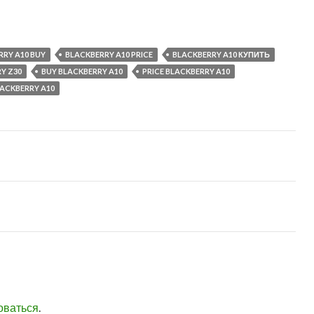
RRY A10 BUY
BLACKBERRY A10 PRICE
BLACKBERRY A10 КУПИТЬ
Y Z30
BUY BLACKBERRY A10
PRICE BLACKBERRY A10
ACKBERRY A10
оваться
.