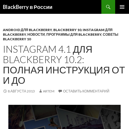
BlackBerry в России
ПЕРЕЙТИ
ОСНОВ
К
МЕНЮ
СОДЕРЖИМОМУ
ANDROID ДЛЯ BLACKBERRY
,
BLACKBERRY 10
,
INSTAGRAM ДЛЯ
BLACKBERRY
,
НОВОСТИ
,
ПРОГРАММЫ ДЛЯ BLACKBERRY
,
СОВЕТЫ
BLACKBERRY 10
INSTAGRAM 4.1 ДЛЯ
BLACKBERRY 10.2:
ПОЛНАЯ ИНСТРУКЦИЯ ОТ
И ДО
8 АВГУСТА 2013
ARTEM
ОСТАВИТЬ КОММЕНТАРИЙ