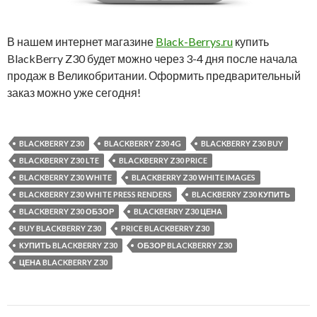
В нашем интернет магазине
Black-Berrys.ru
купить
BlackBerry Z30 будет можно через 3-4 дня после начала
продаж в Великобритании. Оформить предварительный
заказ можно уже сегодня!
BLACKBERRY Z30
BLACKBERRY Z30 4G
BLACKBERRY Z30 BUY
BLACKBERRY Z30 LTE
BLACKBERRY Z30 PRICE
BLACKBERRY Z30 WHITE
BLACKBERRY Z30 WHITE IMAGES
BLACKBERRY Z30 WHITE PRESS RENDERS
BLACKBERRY Z30 КУПИТЬ
BLACKBERRY Z30 ОБЗОР
BLACKBERRY Z30 ЦЕНА
BUY BLACKBERRY Z30
PRICE BLACKBERRY Z30
КУПИТЬ BLACKBERRY Z30
ОБЗОР BLACKBERRY Z30
ЦЕНА BLACKBERRY Z30
Навигация