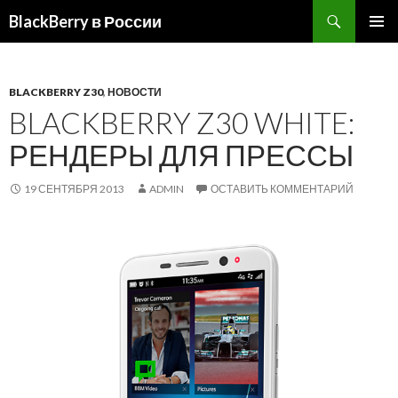
BlackBerry в России
ПЕРЕЙТИ
ОСНОВ
К
МЕНЮ
СОДЕРЖИМОМУ
BLACKBERRY Z30
,
НОВОСТИ
BLACKBERRY Z30 WHITE:
РЕНДЕРЫ ДЛЯ ПРЕССЫ
19 СЕНТЯБРЯ 2013
ADMIN
ОСТАВИТЬ КОММЕНТАРИЙ