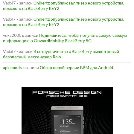
Vadxl7
к записи
Unihertz опубликовал тизер нового устройства,
похожего на BlackBerry KEY2
Vadxl7
к записи
Unihertz опубликовал тизер нового устройства,
похожего на BlackBerry KEY2
yuka2000
к записи
Подпишитесь, чтобы получать самую свежую
информацию о OnwardMobility BlackBerry 5G
Vadxl7
к записи
В сотрудничестве с BlackBerry вышел новый
безопасный мессенджер Rolo
apksmods
к записи
Обзор новой версии BBM для Android