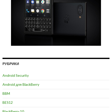
РУБРИКИ
Android Security
Android для BlackBerry
BBM
BES12
BlackBerry 10