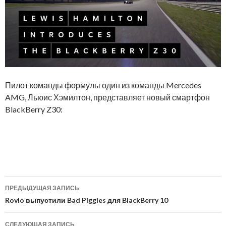
Пилот команды формулы один из команды Mercedes
AMG, Льюис Хэмилтон, представляет новый смартфон
BlackBerry Z30:
Навигация
ПРЕДЫДУЩАЯ ЗАПИСЬ
по
Rovio выпустили Bad Piggies для BlackBerry 10
записям
СЛЕДУЮЩАЯ ЗАПИСЬ