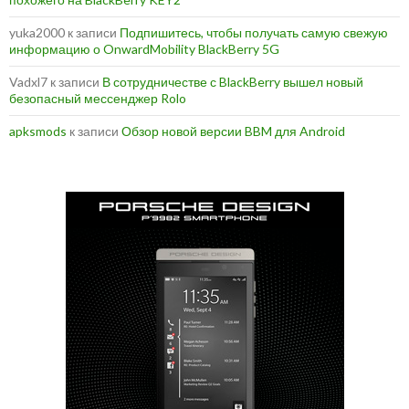
yuka2000
к записи
Подпишитесь, чтобы получать самую свежую
информацию о OnwardMobility BlackBerry 5G
Vadxl7
к записи
В сотрудничестве с BlackBerry вышел новый
безопасный мессенджер Rolo
apksmods
к записи
Обзор новой версии BBM для Android