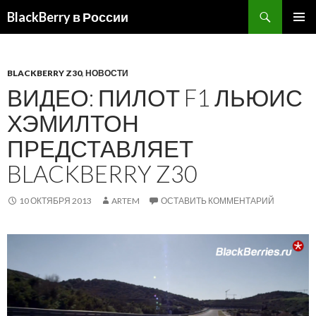
BlackBerry в России
ПЕРЕЙТИ
ОСНОВ
К
МЕНЮ
СОДЕРЖИМОМУ
BLACKBERRY Z30
,
НОВОСТИ
ВИДЕО: ПИЛОТ F1 ЛЬЮИС
ХЭМИЛТОН
ПРЕДСТАВЛЯЕТ
BLACKBERRY Z30
10 ОКТЯБРЯ 2013
ARTEM
ОСТАВИТЬ КОММЕНТАРИЙ