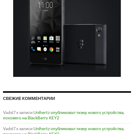
СВЕЖИЕ КОММЕНТАРИИ
Vadxl7
к записи
Unihertz опубликовал тизер нового устройства,
похожего на BlackBerry KEY2
Vadxl7
к записи
Unihertz опубликовал тизер нового устройства,
похожего на BlackBerry KEY2