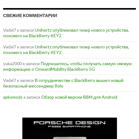
СВЕЖИЕ КОММЕНТАРИИ
Vadxl7
к записи
Unihertz опубликовал тизер нового устройства,
похожего на BlackBerry KEY2
Vadxl7
к записи
Unihertz опубликовал тизер нового устройства,
похожего на BlackBerry KEY2
yuka2000
к записи
Подпишитесь, чтобы получать самую свежую
информацию о OnwardMobility BlackBerry 5G
Vadxl7
к записи
В сотрудничестве с BlackBerry вышел новый
безопасный мессенджер Rolo
apksmods
к записи
Обзор новой версии BBM для Android