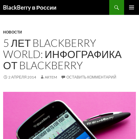
BlackBerry в России
ПЕРЕЙТИ
ОСНОВ
К
МЕНЮ
СОДЕРЖИМОМУ
НОВОСТИ
5 ЛЕТ BLACKBERRY
WORLD: ИНФОГРАФИКА
ОТ BLACKBERRY
2 АПРЕЛЯ 2014
ARTEM
ОСТАВИТЬ КОММЕНТАРИЙ