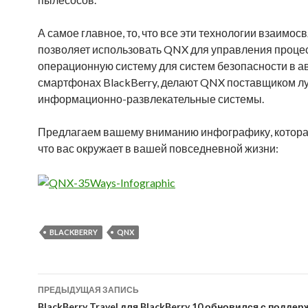
А самое главное, то, что все эти технологии взаимо
позволяет использовать QNX для управления процес
операционную систему для систем безопасности в ав
смартфонах BlackBerry, делают QNX поставщиком л
информационно-развлекательные системы.
Предлагаем вашему вниманию инфографику, которая 
что вас окружает в вашей повседневной жизни:
BLACKBERRY
QNX
Навигация
ПРЕДЫДУЩАЯ ЗАПИСЬ
BlackBerry Travel для BlackBerry 10 обновился с поддер