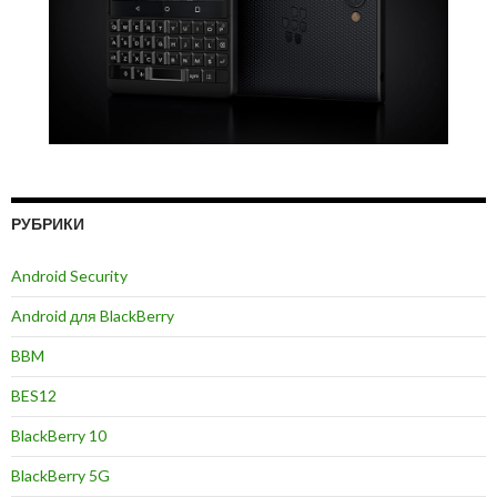
РУБРИКИ
Android Security
Android для BlackBerry
BBM
BES12
BlackBerry 10
BlackBerry 5G