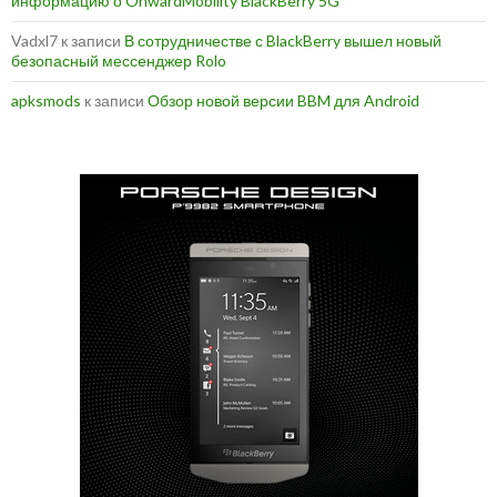
информацию о OnwardMobility BlackBerry 5G
Vadxl7
к записи
В сотрудничестве с BlackBerry вышел новый
безопасный мессенджер Rolo
apksmods
к записи
Обзор новой версии BBM для Android