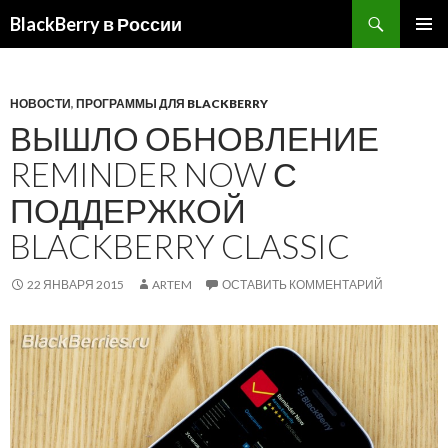
BlackBerry в России
ПЕРЕЙТИ
ОСНОВ
К
МЕНЮ
СОДЕРЖИМОМУ
НОВОСТИ
,
ПРОГРАММЫ ДЛЯ BLACKBERRY
ВЫШЛО ОБНОВЛЕНИЕ
REMINDER NOW С
ПОДДЕРЖКОЙ
BLACKBERRY CLASSIC
22 ЯНВАРЯ 2015
ARTEM
ОСТАВИТЬ КОММЕНТАРИЙ