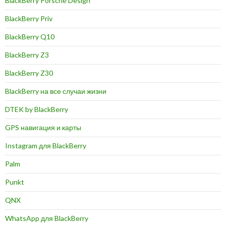
BlackBerry Porsche Design
BlackBerry Priv
BlackBerry Q10
BlackBerry Z3
BlackBerry Z30
BlackBerry на все случаи жизни
DTEK by BlackBerry
GPS навигация и карты
Instagram для BlackBerry
Palm
Punkt
QNX
WhatsApp для BlackBerry