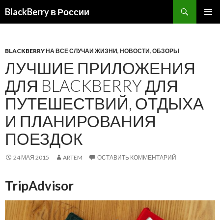
BlackBerry в России
ПЕРЕЙТИ
ОСНОВ
К
МЕНЮ
СОДЕРЖИМОМУ
BLACKBERRY НА ВСЕ СЛУЧАИ ЖИЗНИ
,
НОВОСТИ
,
ОБЗОРЫ
ЛУЧШИЕ ПРИЛОЖЕНИЯ
ДЛЯ BLACKBERRY ДЛЯ
ПУТЕШЕСТВИЙ, ОТДЫХА
И ПЛАНИРОВАНИЯ
ПОЕЗДОК
24 МАЯ 2015
ARTEM
ОСТАВИТЬ КОММЕНТАРИЙ
TripAdvisor