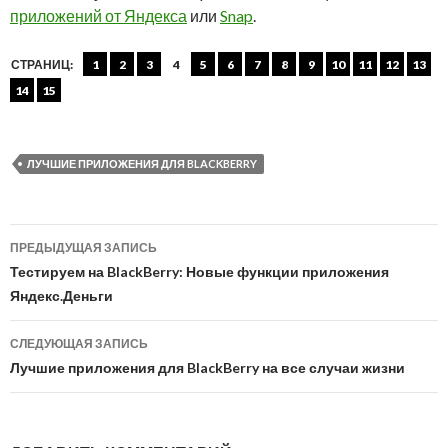
приложений от Яндекса
или
Snap
.
СТРАНИЦ:
1
2
3
4
5
6
7
8
9
10
11
12
13
14
15
ЛУЧШИЕ ПРИЛОЖЕНИЯ ДЛЯ BLACKBERRY
Навигация
ПРЕДЫДУЩАЯ ЗАПИСЬ
по
Тестируем на BlackBerry: Новые функции приложения
Яндекс.Деньги
записям
СЛЕДУЮЩАЯ ЗАПИСЬ
Лучшие приложения для BlackBerry на все случаи жизни