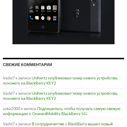
СВЕЖИЕ КОММЕНТАРИИ
Vadxl7
к записи
Unihertz опубликовал тизер нового устройства,
похожего на BlackBerry KEY2
Vadxl7
к записи
Unihertz опубликовал тизер нового устройства,
похожего на BlackBerry KEY2
yuka2000
к записи
Подпишитесь, чтобы получать самую свежую
информацию о OnwardMobility BlackBerry 5G
Vadxl7
к записи
В сотрудничестве с BlackBerry вышел новый