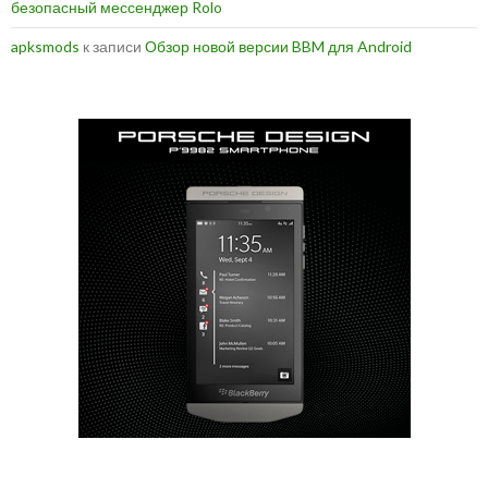
безопасный мессенджер Rolo
apksmods
к записи
Обзор новой версии BBM для Android