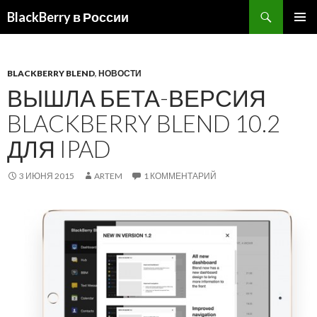
BlackBerry в России
ПЕРЕЙТИ
ОСНОВ
К
МЕНЮ
СОДЕРЖИМОМУ
BLACKBERRY BLEND
,
НОВОСТИ
ВЫШЛА БЕТА-ВЕРСИЯ
BLACKBERRY BLEND 10.2
ДЛЯ IPAD
3 ИЮНЯ 2015
ARTEM
1 КОММЕНТАРИЙ