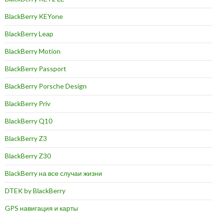
BlackBerry KEYone
BlackBerry Leap
BlackBerry Motion
BlackBerry Passport
BlackBerry Porsche Design
BlackBerry Priv
BlackBerry Q10
BlackBerry Z3
BlackBerry Z30
BlackBerry на все случаи жизни
DTEK by BlackBerry
GPS навигация и карты