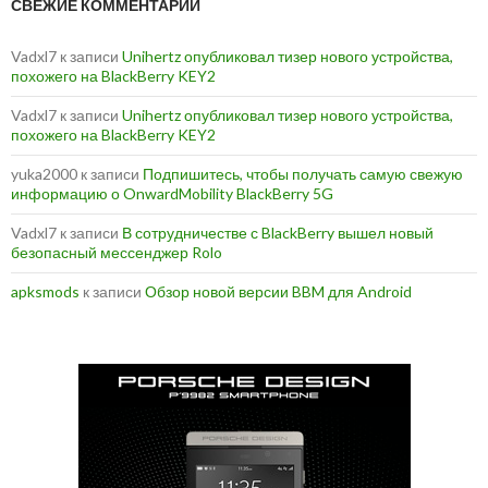
СВЕЖИЕ КОММЕНТАРИИ
Vadxl7
к записи
Unihertz опубликовал тизер нового устройства,
похожего на BlackBerry KEY2
Vadxl7
к записи
Unihertz опубликовал тизер нового устройства,
похожего на BlackBerry KEY2
yuka2000
к записи
Подпишитесь, чтобы получать самую свежую
информацию о OnwardMobility BlackBerry 5G
Vadxl7
к записи
В сотрудничестве с BlackBerry вышел новый
безопасный мессенджер Rolo
apksmods
к записи
Обзор новой версии BBM для Android