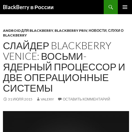
BlackBerry в России
ПЕРЕЙТИ
ОСНОВ
К
МЕНЮ
СОДЕРЖИМОМУ
ANDROID ДЛЯ BLACKBERRY
,
BLACKBERRY PRIV
,
НОВОСТИ
,
СЛУХИ О
BLACKBERRY
СЛАЙДЕР BLACKBERRY
VENICE: ВОСЬМИ-
ЯДЕРНЫЙ ПРОЦЕССОР И
ДВЕ ОПЕРАЦИОННЫЕ
СИСТЕМЫ
31 ИЮЛЯ 2015
VALERIY
ОСТАВИТЬ КОММЕНТАРИЙ