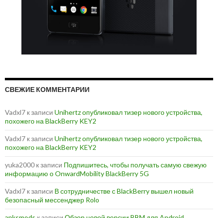
СВЕЖИЕ КОММЕНТАРИИ
Vadxl7
к записи
Unihertz опубликовал тизер нового устройства,
похожего на BlackBerry KEY2
Vadxl7
к записи
Unihertz опубликовал тизер нового устройства,
похожего на BlackBerry KEY2
yuka2000
к записи
Подпишитесь, чтобы получать самую свежую
информацию о OnwardMobility BlackBerry 5G
Vadxl7
к записи
В сотрудничестве с BlackBerry вышел новый
безопасный мессенджер Rolo
apksmods
к записи
Обзор новой версии BBM для Android