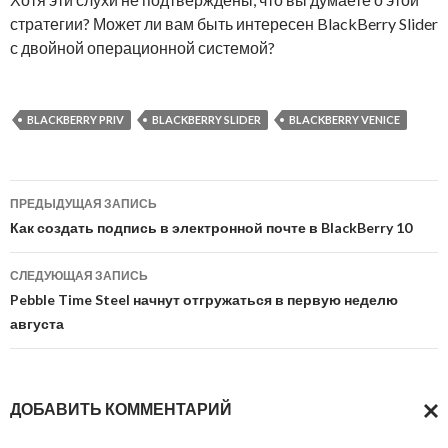
стратегии? Может ли вам быть интересен BlackBerry Slider
с двойной операционной системой?
BLACKBERRY PRIV
BLACKBERRY SLIDER
BLACKBERRY VENICE
Навигация
ПРЕДЫДУЩАЯ ЗАПИСЬ
по
Как создать подпись в электронной почте в BlackBerry 10
записям
СЛЕДУЮЩАЯ ЗАПИСЬ
Pebble Time Steel начнут отгружаться в первую неделю
августа
ДОБАВИТЬ КОММЕНТАРИЙ
ОТМ