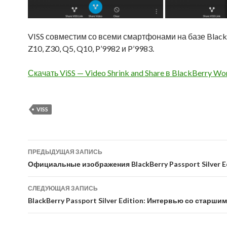
VISS совместим со всеми смартфонами на базе BlackBerr
Z10, Z30, Q5, Q10, P’9982 и P’9983.
Скачать ViSS — Video Shrink and Share в BlackBerry Wo
VISS
Навигация
ПРЕДЫДУЩАЯ ЗАПИСЬ
по
Официальные изображения BlackBerry Passport Silver E
записям
СЛЕДУЮЩАЯ ЗАПИСЬ
BlackBerry Passport Silver Edition: Интервью со старш