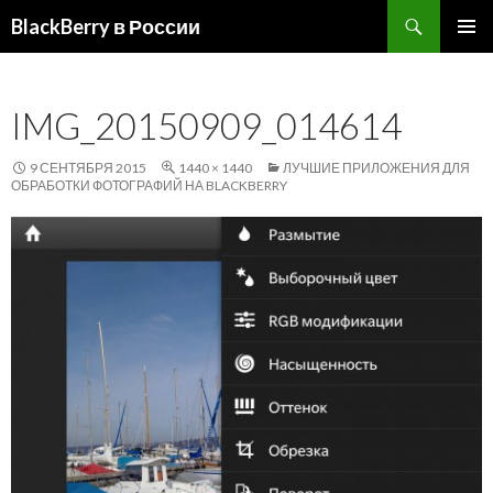
Поиск
BlackBerry в России
ПЕРЕЙТИ
ОСНОВ
К
МЕНЮ
СОДЕРЖИМОМУ
IMG_20150909_014614
9 СЕНТЯБРЯ 2015
1440 × 1440
ЛУЧШИЕ ПРИЛОЖЕНИЯ ДЛЯ
ОБРАБОТКИ ФОТОГРАФИЙ НА BLACKBERRY