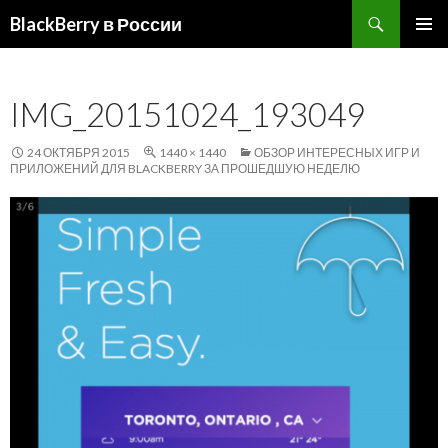
Поиск
BlackBerry в России
ПЕРЕЙТИ
ОСНОВ
К
МЕНЮ
СОДЕРЖИМОМУ
IMG_20151024_193049
24 ОКТЯБРЯ 2015
1440 × 1440
ОБЗОР ИНТЕРЕСНЫХ ИГР И
ПРИЛОЖЕНИЙ ДЛЯ BLACKBERRY ЗА ПРОШЕДШУЮ НЕДЕЛЮ