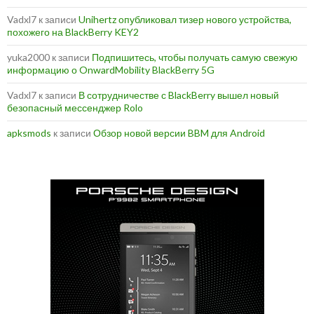
Vadxl7
к записи
Unihertz опубликовал тизер нового устройства,
похожего на BlackBerry KEY2
yuka2000
к записи
Подпишитесь, чтобы получать самую свежую
информацию о OnwardMobility BlackBerry 5G
Vadxl7
к записи
В сотрудничестве с BlackBerry вышел новый
безопасный мессенджер Rolo
apksmods
к записи
Обзор новой версии BBM для Android