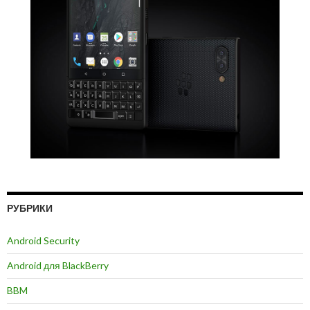
РУБРИКИ
Android Security
Android для BlackBerry
BBM