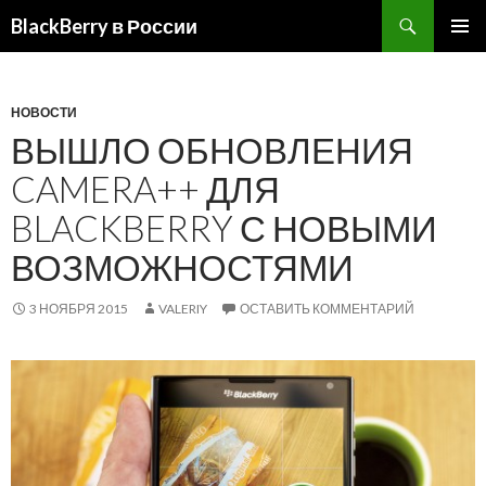
BlackBerry в России
ПЕРЕЙТИ
ОСНОВ
К
МЕНЮ
СОДЕРЖИМОМУ
НОВОСТИ
ВЫШЛО ОБНОВЛЕНИЯ
CAMERA++ ДЛЯ
BLACKBERRY С НОВЫМИ
ВОЗМОЖНОСТЯМИ
3 НОЯБРЯ 2015
VALERIY
ОСТАВИТЬ КОММЕНТАРИЙ