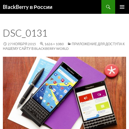
Поиск
BlackBerry в России
ПЕРЕЙТИ
ОСНОВ
К
МЕНЮ
СОДЕРЖИМОМУ
DSC_0131
27 НОЯБРЯ 2015
1626 × 1080
ПРИЛОЖЕНИЕ ДЛЯ ДОСТУПА К
НАШЕМУ САЙТУ В BLACKBERRY WORLD