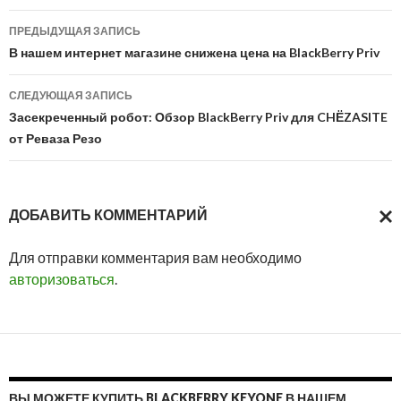
Навигация
ПРЕДЫДУЩАЯ ЗАПИСЬ
по
В нашем интернет магазине снижена цена на BlackBerry Priv
записям
СЛЕДУЮЩАЯ ЗАПИСЬ
Засекреченный робот: Обзор BlackBerry Priv для CHЁZASITE
от Реваза Резо
ДОБАВИТЬ КОММЕНТАРИЙ
ОТМ
Для отправки комментария вам необходимо
ОТВ
авторизоваться
.
ВЫ МОЖЕТЕ КУПИТЬ BLACKBERRY KEYONE В НАШЕМ