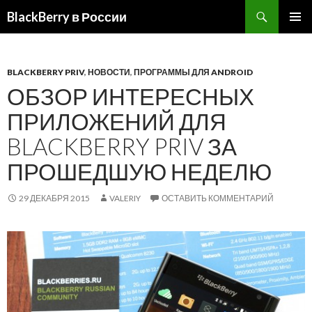
BlackBerry в России
ПЕРЕЙТИ
ОСНОВ
К
МЕНЮ
СОДЕРЖИМОМУ
BLACKBERRY PRIV
,
НОВОСТИ
,
ПРОГРАММЫ ДЛЯ ANDROID
ОБЗОР ИНТЕРЕСНЫХ
ПРИЛОЖЕНИЙ ДЛЯ
BLACKBERRY PRIV ЗА
ПРОШЕДШУЮ НЕДЕЛЮ
29 ДЕКАБРЯ 2015
VALERIY
ОСТАВИТЬ КОММЕНТАРИЙ