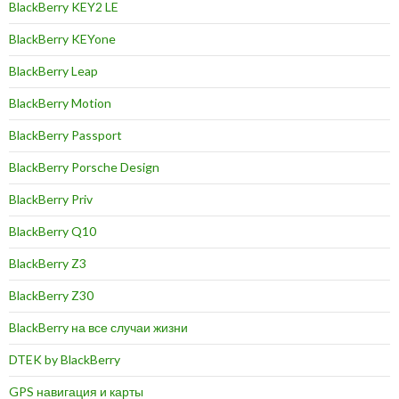
BlackBerry KEY2 LE
BlackBerry KEYone
BlackBerry Leap
BlackBerry Motion
BlackBerry Passport
BlackBerry Porsche Design
BlackBerry Priv
BlackBerry Q10
BlackBerry Z3
BlackBerry Z30
BlackBerry на все случаи жизни
DTEK by BlackBerry
GPS навигация и карты