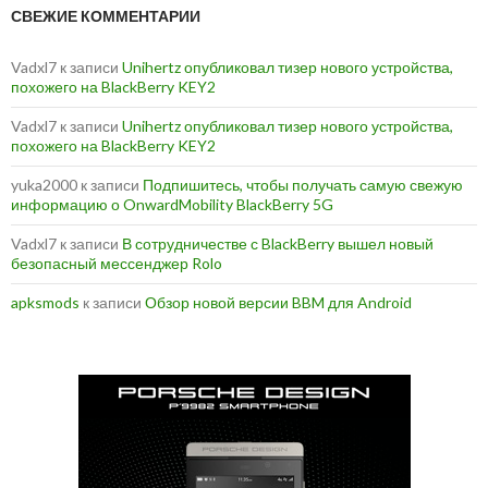
СВЕЖИЕ КОММЕНТАРИИ
Vadxl7
к записи
Unihertz опубликовал тизер нового устройства,
похожего на BlackBerry KEY2
Vadxl7
к записи
Unihertz опубликовал тизер нового устройства,
похожего на BlackBerry KEY2
yuka2000
к записи
Подпишитесь, чтобы получать самую свежую
информацию о OnwardMobility BlackBerry 5G
Vadxl7
к записи
В сотрудничестве с BlackBerry вышел новый
безопасный мессенджер Rolo
apksmods
к записи
Обзор новой версии BBM для Android