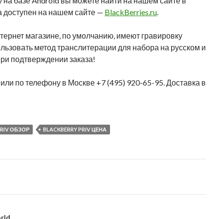
 на базе Android вы можете найти на нашем сайте в
а доступен на нашем сайте —
BlackBerries.ru
.
нтернет магазине, по умолчанию, имеют гравировку
ользовать метод транслитерации для набора на русском и
при подтверждении заказа!
, или по телефону в Москве +7 (495) 920-65-95. Доставка в
PRIV ОБЗОР
BLACKBERRY PRIV ЦЕНА
rld