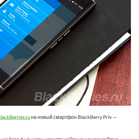
lackBerries.ru
на новый смартфон BlackBerry Priv —