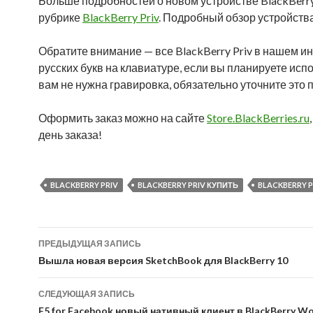
Больше подробностей о новом устройстве BlackBerry
рубрике
BlackBerry Priv
. Подробный обзор устройств
Обратите внимание — все BlackBerry Priv в нашем и
русских букв на клавиатуре, если вы планируете исп
вам не нужна гравировка, обязательно уточните это 
Оформить заказ можно на сайте
Store.BlackBerries.ru
день заказа!
BLACKBERRY PRIV
BLACKBERRY PRIV КУПИТЬ
BLACKBERRY 
Навигация
ПРЕДЫДУЩАЯ ЗАПИСЬ
по
Вышла новая версия SketchBook для BlackBerry 10
записям
СЛЕДУЮЩАЯ ЗАПИСЬ
F5 for Facebook новый нативный клиент в BlackBerry Wo