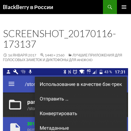
Поиск
BlackBerry в России
ПЕРЕЙТИ
ОСНОВ
К
МЕНЮ
СОДЕРЖИМОМУ
SCREENSHOT_20170116-
173137
16 ЯНВАРЯ 2017
1440 × 2560
ЛУЧШИЕ ПРИЛОЖЕНИЯ ДЛЯ
ГОЛОСОВЫХ ЗАМЕТОК И ДИКТОФОНЫ ДЛЯ ANDROID