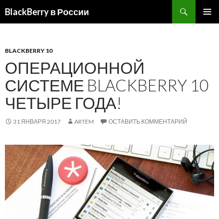
BlackBerry в России
ПЕРЕЙТИ
ОСНОВ
К
МЕНЮ
СОДЕРЖИМОМУ
BLACKBERRY 10
ОПЕРАЦИОННОЙ
СИСТЕМЕ BLACKBERRY 10
ЧЕТЫРЕ ГОДА!
31 ЯНВАРЯ 2017
ARTEM
ОСТАВИТЬ КОММЕНТАРИЙ