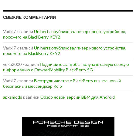
СВЕЖИЕ КОММЕНТАРИИ
Vadxl7
к записи
Unihertz опубликовал тизер нового устройства,
похожего на BlackBerry KEY2
Vadxl7
к записи
Unihertz опубликовал тизер нового устройства,
похожего на BlackBerry KEY2
yuka2000
к записи
Подпишитесь, чтобы получать самую свежую
информацию о OnwardMobility BlackBerry 5G
Vadxl7
к записи
В сотрудничестве с BlackBerry вышел новый
безопасный мессенджер Rolo
apksmods
к записи
Обзор новой версии BBM для Android