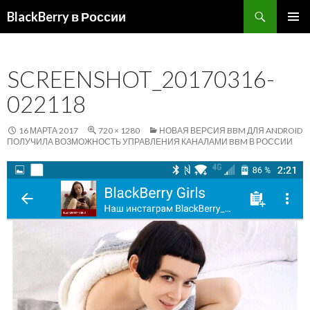
Поиск
BlackBerry в России
ПЕРЕЙТИ
ОСНОВ
К
МЕНЮ
СОДЕРЖИМОМУ
SCREENSHOT_20170316-
022118
16 МАРТА 2017
720 × 1280
НОВАЯ ВЕРСИЯ BBM ДЛЯ ANDROID
ПОЛУЧИЛА ВОЗМОЖНОСТЬ УПРАВЛЕНИЯ КАНАЛАМИ BBM В РОССИИ