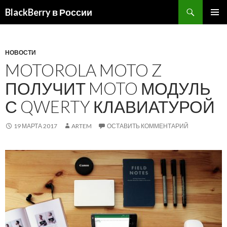
BlackBerry в России
ПЕРЕЙТИ
ОСНОВ
К
МЕНЮ
СОДЕРЖИМОМУ
НОВОСТИ
MOTOROLA MOTO Z
ПОЛУЧИТ MOTO МОДУЛЬ
С QWERTY КЛАВИАТУРОЙ
19 МАРТА 2017
ARTEM
ОСТАВИТЬ КОММЕНТАРИЙ