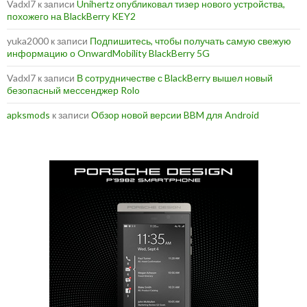
Vadxl7
к записи
Unihertz опубликовал тизер нового устройства,
похожего на BlackBerry KEY2
yuka2000
к записи
Подпишитесь, чтобы получать самую свежую
информацию о OnwardMobility BlackBerry 5G
Vadxl7
к записи
В сотрудничестве с BlackBerry вышел новый
безопасный мессенджер Rolo
apksmods
к записи
Обзор новой версии BBM для Android