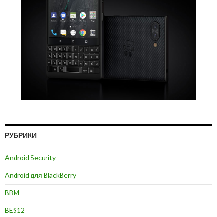
РУБРИКИ
Android Security
Android для BlackBerry
BBM
BES12