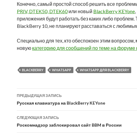
Конечно, самый простой способ решить все проблем
PRIV, DTEK50, DTEK60
или новый
BlackBerry KEYone
приложения будут работать без каких либо проблем.
BlackBerry 10, не планируют расставаться с любимы
Специально для тех, кто обеспокоен этим вопросом,
новую
категорию для сообщений по теме на форуме 
BLACKBERRY
WHATSAPP
WHATSAPP ДЛЯ BLACKBERRY
Навигация
ПРЕДЫДУЩАЯ ЗАПИСЬ
по
Русская клавиатура на BlackBerry KEYone
записям
СЛЕДУЮЩАЯ ЗАПИСЬ
Роскомнадзор заблокировал сайт BBM в России