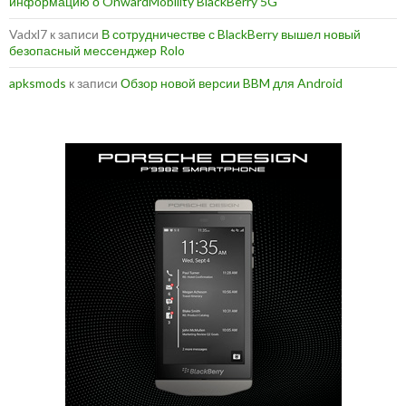
информацию о OnwardMobility BlackBerry 5G
Vadxl7
к записи
В сотрудничестве с BlackBerry вышел новый
безопасный мессенджер Rolo
apksmods
к записи
Обзор новой версии BBM для Android