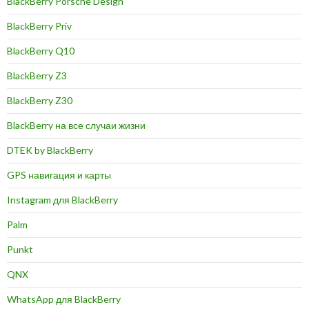
BlackBerry Porsche Design
BlackBerry Priv
BlackBerry Q10
BlackBerry Z3
BlackBerry Z30
BlackBerry на все случаи жизни
DTEK by BlackBerry
GPS навигация и карты
Instagram для BlackBerry
Palm
Punkt
QNX
WhatsApp для BlackBerry