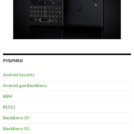
РУБРИКИ
Android Security
Android для BlackBerry
BBM
BES12
BlackBerry 10
BlackBerry 5G