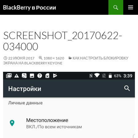
Поиск
BlackBerry в России
ПЕРЕЙТИ
ОСНОВ
К
МЕНЮ
СОДЕРЖИМОМУ
SCREENSHOT_20170622-
034000
22 ИЮНЯ 2017
1080 × 1620
КАК НАСТРОИТЬ БЛОКИРОВКУ
ЭКРАНА НА BLACKBERRY KEYONE