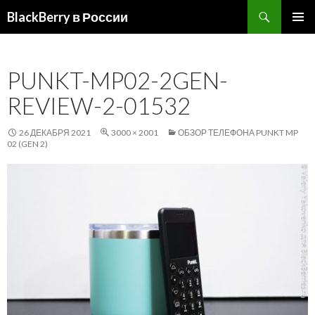
Поиск
BlackBerry в России
ПЕРЕЙТИ
ОСНОВ
К
МЕНЮ
СОДЕРЖИМОМУ
PUNKT-MP02-2GEN-
REVIEW-2-01532
26 ДЕКАБРЯ 2021
3000 × 2001
ОБЗОР ТЕЛЕФОНА PUNKT MP
02 (GEN 2)