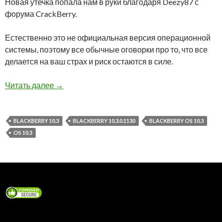
Новая утечка попала нам в руки благодаря Deezy87 с
форума CrackBerry.
Естественно это не официальная версия операционной
системы, поэтому все обычные оговорки про то, что все
делается на ваш страх и риск остаются в силе.
Утечка BlackBerry 10.3.0.1130 core os + 10.3.0
Читать далее
→
BLACKBERRY 10.3
BLACKBERRY 10.3.0.1130
BLACKBERRY OS 10.3
OS 10.3