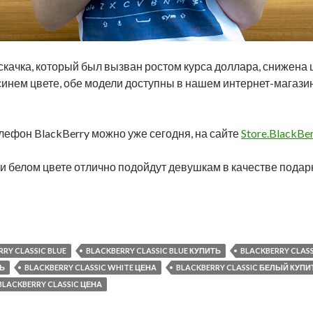
качка, который был вызван ростом курса доллара, снижена
и синем цвете, обе модели доступны в нашем интернет-магазин
лефон BlackBerry можно уже сегодня, на сайте
Store.BlackBer
или белом цвете отлично подойдут девушкам в качестве подар
а BlackBerry Classic в белом и синем цвете
RY CLASSIC BLUE
BLACKBERRY CLASSIC BLUE КУПИТЬ
BLACKBERRY CLASS
ТЬ
BLACKBERRY CLASSIC WHITE ЦЕНА
BLACKBERRY CLASSIC БЕЛЫЙ КУПИ
BLACKBERRY CLASSIC ЦЕНА