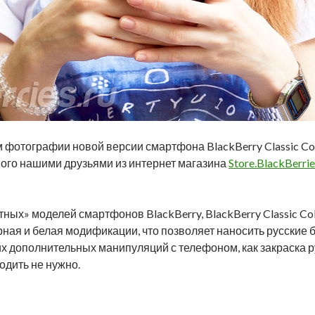
 фотографии новой версии смартфона BlackBerry Classic Cob
ого нашими друзьями из интернет магазина
Store.BlackBerrie
тных» моделей смартфонов BlackBerry, BlackBerry Classic Co
черная и белая модификации, что позволяет наносить русские
их дополнительных манипуляций с телефоном, как закраска р
одить не нужно.
sic Cobalt Blue с русской клавиатурой