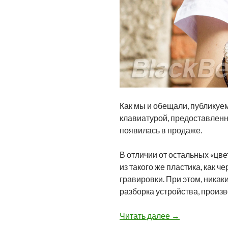
Как мы и обещали, публикуем
клавиатурой, предоставленн
появилась в продаже.
В отличии от остальных «цве
из такого же пластика, как 
гравировки. При этом, никак
разборка устройства, произв
BlackBerry Clas
Читать далее
→