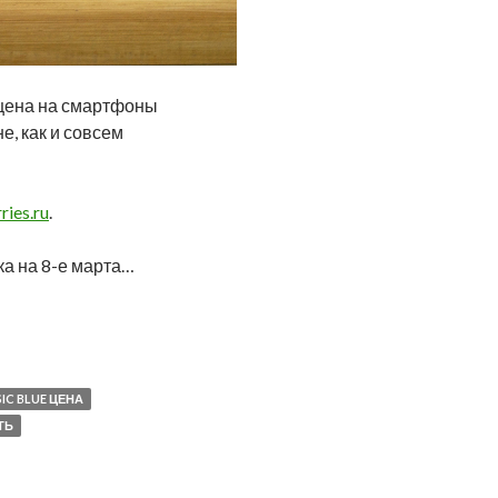
 цена на смартфоны
е, как и совсем
ries.ru
.
ка на 8-е марта…
IC BLUE ЦЕНА
ТЬ