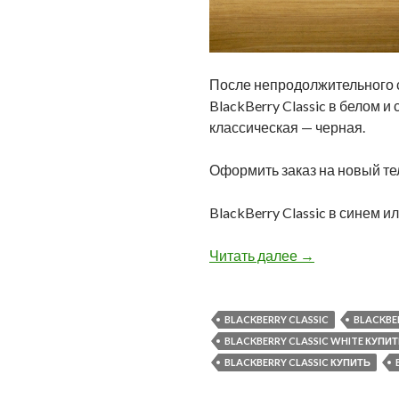
После непродолжительного с
BlackBerry Classic в белом 
классическая — черная.
Оформить заказ на новый те
BlackBerry Classic в синем 
Снижена цена н
Читать далее
→
BLACKBERRY CLASSIC
BLACKBER
BLACKBERRY CLASSIC WHITE КУПИ
BLACKBERRY CLASSIC КУПИТЬ