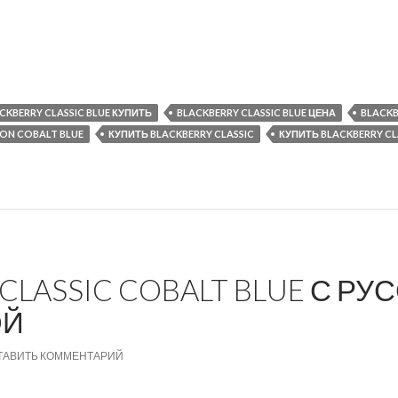
ssic в цвете «Синий кобальт» на новых фотографиях
CKBERRY CLASSIC BLUE КУПИТЬ
BLACKBERRY CLASSIC BLUE ЦЕНА
BLACKB
ION COBALT BLUE
КУПИТЬ BLACKBERRY CLASSIC
КУПИТЬ BLACKBERRY CL
CLASSIC COBALT BLUE С РУ
ОЙ
ТАВИТЬ КОММЕНТАРИЙ