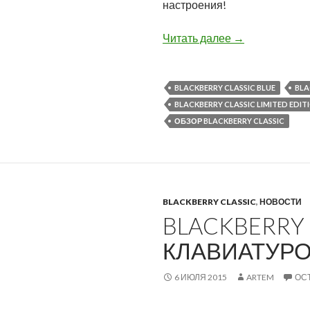
настроения!
BlackBerry Cla
Читать далее
→
BLACKBERRY CLASSIC BLUE
BLA
BLACKBERRY CLASSIC LIMITED EDIT
ОБЗОР BLACKBERRY CLASSIC
BLACKBERRY CLASSIC
,
НОВОСТИ
BLACKBERRY 
КЛАВИАТУР
6 ИЮЛЯ 2015
ARTEM
ОС