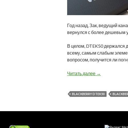
Год назад, Зак, ведущий кана
вернулся с более дешевым у
В целом, DTEK50 держался до
всему, самым слабым элемен
вопросом, получится ли погн
BlackBerry DTE
Читать далее
→
BLACKBERRY DTEK50
BLACKBE