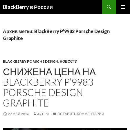
BlackBerry в России
ПЕРЕЙТИ
ОСНОВ
К
МЕНЮ
СОДЕРЖИМОМУ
Архив метки: BlackBerry P’9983 Porsche Design
Graphite
BLACKBERRY PORSCHE DESIGN
,
НОВОСТИ
СНИЖЕНА ЦЕНА НА
BLACKBERRY P’9983
PORSCHE DESIGN
GRAPHITE
27 МАЯ 2016
ARTEM
ОСТАВИТЬ КОММЕНТАРИЙ