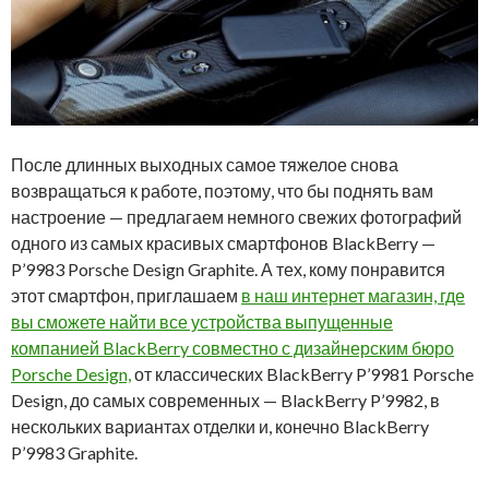
После длинных выходных самое тяжелое снова
возвращаться к работе, поэтому, что бы поднять вам
настроение — предлагаем немного свежих фотографий
одного из самых красивых смартфонов BlackBerry —
P’9983 Porsche Design Graphite. А тех, кому понравится
этот смартфон, приглашаем
в наш интернет магазин, где
вы сможете найти все устройства выпущенные
компанией BlackBerry совместно с дизайнерским бюро
Porsche Design,
от классических BlackBerry P’9981 Porsche
Design, до самых современных — BlackBerry P’9982, в
нескольких вариантах отделки и, конечно BlackBerry
P’9983 Graphite.