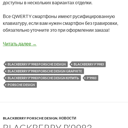
доступны в нескольких вариантах отделки.
Все QWERTY смартфоны имеют русифицированную
клавиатуру, если вам нужен смартфон без гравировки,
обязательно уточните это при оформлении заказа!
Снижена цена на BlackBerry P’9983 Porsche De
Читать далее
→
BLACKBERRY P'9983 PORSCHE DESIGN
BLACKBERRY P’9983
BLACKBERRY P’9983 PORSCHE DESIGN GRAPHITE
BLACKBERRY P’9983 PORSCHE DESIGN КУПИТЬ
P’9983
PORSCHE DESIGN
BLACKBERRY PORSCHE DESIGN
,
НОВОСТИ
BLACKBERRY P’9983