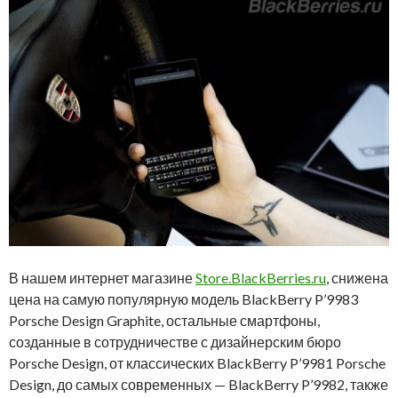
В нашем интернет магазине
Store.BlackBerries.ru
, снижена
цена на самую популярную модель BlackBerry P’9983
Porsche Design Graphite, остальные смартфоны,
созданные в сотрудничестве с дизайнерским бюро
Porsche Design, от классических BlackBerry P’9981 Porsche
Design, до самых современных — BlackBerry P’9982, также