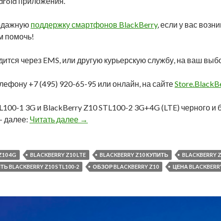
droid приложения.
одажную
поддержку смартфонов BlackBerry
, если у вас возн
м помочь!
ится через EMS, или другую курьерскую службу, на ваш выб
ефону +7 (495) 920-65-95 или онлайн, на сайте
Store.BlackBe
L100-1 3G и BlackBerry Z10 STL100-2 3G+4G (LTE) черного и б
BlackBerry Z10 в наличии в нашем инт
— далее:
Читать далее
→
Z10 4G
BLACKBERRY Z10 LTE
BLACKBERRY Z10 КУПИТЬ
BLACKBERRY Z
ТЬ BLACKBERRY Z10 STL100-2
ОБЗОР BLACKBERRY Z10
ЦЕНА BLACKBERR