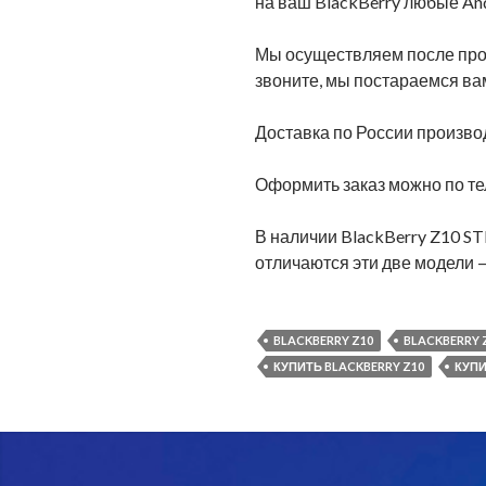
на ваш BlackBerry любые An
Мы осуществляем после пр
звоните, мы постараемся ва
Доставка по России производ
Оформить заказ можно по тел
В наличии BlackBerry Z10 ST
отличаются эти две модели 
BLACKBERRY Z10
BLACKBERRY 
КУПИТЬ BLACKBERRY Z10
КУПИ