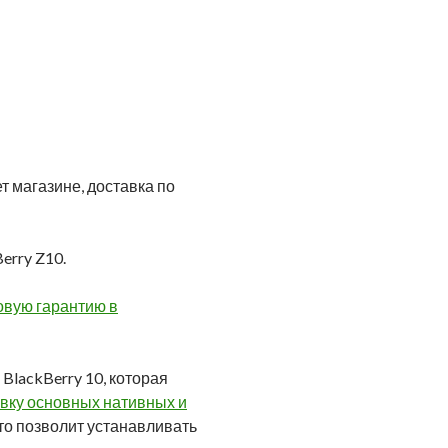
т магазине, доставка по
erry Z10.
овую гарантию в
lackBerry 10, которая
вку основных нативных и
что позволит устанавливать