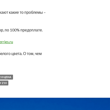
икают какие то проблемы –
ор, по 100% предоплате.
rries.ru
елого цвета. О том, чем
ернет-магазине
10 ЦЕНА
Y Z10