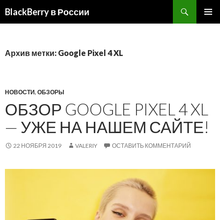
BlackBerry в России
ПЕРЕЙТИ
ОСНОВ
К
МЕНЮ
СОДЕРЖИМОМУ
Архив метки: Google Pixel 4 XL
НОВОСТИ
,
ОБЗОРЫ
ОБЗОР GOOGLE PIXEL 4 XL
— УЖЕ НА НАШЕМ САЙТЕ!
22 НОЯБРЯ 2019
VALERIY
ОСТАВИТЬ КОММЕНТАРИЙ