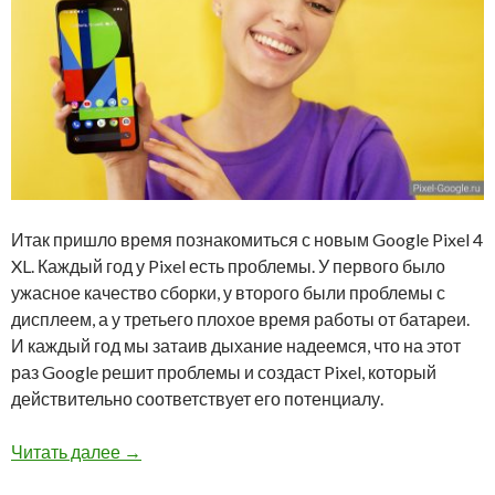
Итак пришло время познакомиться с новым Google Pixel 4
XL. Каждый год у Pixel есть проблемы. У первого было
ужасное качество сборки, у второго были проблемы с
дисплеем, а у третьего плохое время работы от батареи.
И каждый год мы затаив дыхание надеемся, что на этот
раз Google решит проблемы и создаст Pixel, который
действительно соответствует его потенциалу.
Обзор Google Pixel 4 XL — уже на нашем сайте
Читать далее
→