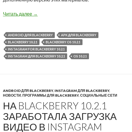
Обновлено: Лучшие способы установки APK ф
Читать далее
→
ANDROID ДЛЯ BLACKBERRY
APK ДЛЯ BLACKBERRY
BLACKBERRY 10.2.1
BLACKBERRY OS 10.2.1
INSTAGRAM FOR BLACKBERRY 10.2.1
INSTAGRAM ДЛЯ BLACKBERRY 10.2.1
OS 10.2.1
ANDROID ДЛЯ BLACKBERRY
,
INSTAGRAM ДЛЯ BLACKBERRY
,
НОВОСТИ
,
ПРОГРАММЫ ДЛЯ BLACKBERRY
,
СОЦИАЛЬНЫЕ СЕТИ
НА BLACKBERRY 10.2.1
ЗАРАБОТАЛА ЗАГРУЗКА
ВИДЕО В INSTAGRAM