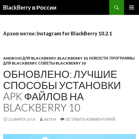
BlackBerry в России
ПЕРЕЙТИ
ОСНОВ
К
МЕНЮ
СОДЕРЖИМОМУ
Архив метки: Instagram for BlackBerry 10.2.1
ANDROID ДЛЯ BLACKBERRY
,
BLACKBERRY 10
,
НОВОСТИ
,
ПРОГРАММЫ
ДЛЯ BLACKBERRY
,
СОВЕТЫ BLACKBERRY 10
ОБНОВЛЕНО: ЛУЧШИЕ
СПОСОБЫ УСТАНОВКИ
APK ФАЙЛОВ НА
BLACKBERRY 10
22 МАРТА 2014
ARTEM
ОСТАВИТЬ КОММЕНТАРИЙ