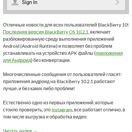
Отличные новости для всех пользователей BlackBerry 10!
Последняя версия BlackBerry OS 10.2.1
, включает
разблокированную среду выполнения приложений
Android (Android Runtime) и позволяет без проблем
устанавливать на устройство APK файлы (
приложения
для Андроид
) без конвертации.
Многочисленные сообщения от пользователей гласят:
приложения андроид на BlackBerry 10.2.1 работают
лучше, и без каких либо проблем!
Естественно одно из первых приложений, которые
стоило проверить, это
Instagram
, все работает отлично, в
том числе выгрузка и обработка видео:
На BlackBerry 10.2.1 заработала загрузка вид
Читать далее
→