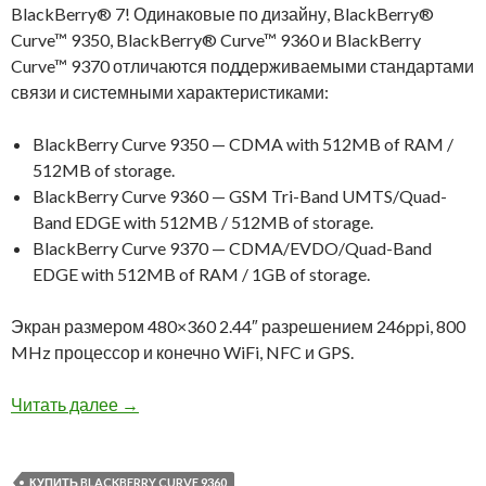
BlackBerry® 7! Одинаковые по дизайну, BlackBerry®
Curve™ 9350, BlackBerry® Curve™ 9360 и BlackBerry
Curve™ 9370 отличаются поддерживаемыми стандартами
связи и системными характеристиками:
BlackBerry Curve 9350 — CDMA with 512MB of RAM /
512MB of storage.
BlackBerry Curve 9360 — GSM Tri-Band UMTS/Quad-
Band EDGE with 512MB / 512MB of storage.
BlackBerry Curve 9370 — CDMA/EVDO/Quad-Band
EDGE with 512MB of RAM / 1GB of storage.
Экран размером 480×360 2.44″ разрешением 246ppi, 800
MHz процессор и конечно WiFi, NFC и GPS.
BlackBerry Curve 9360 в наличии! Цена: 13000
Читать далее
→
КУПИТЬ BLACKBERRY CURVE 9360