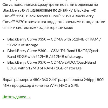
Curve, пополнилась сразу тремя новыми моделями на
BlackBerry® 7! Одинаковые по дизайну, BlackBerry®
Curve™ 9350, BlackBerry® Curve™ 9360 и BlackBerry
Curve™ 9370 отличаются поддерживаемыми стандартами
связи и системными характеристиками:
BlackBerry Curve 9350 — CDMA with 512MB of RAM /
512MB of storage.
BlackBerry Curve 9360 — GSM Tri-Band UMTS/Quad-
Band EDGE with 512MB / 512MB of storage.
BlackBerry Curve 9370 — CDMA/EVDO/Quad-Band
EDGE with 512MB of RAM / 1GB of storage.
Экран размером 480×360 2.44″ разрешением 246ppi, 800
MHz процессор и конечно WiFi, NFC и GPS.
BlackBerry Curve 9360 в наличии!
Читать далее
→