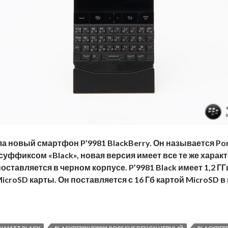
а новый смартфон P’9981 BlackBerry. Он называется Pors
уффиксом «Black», новая версия имеет все те же характ
ставляется в черном корпусе. P’9981 Black имеет 1,2 ГГ
icroSD карты. Он поставляется с 16 Гб картой MicroSD в
rsche Design P’9981 Matte Black: 84700 рублей