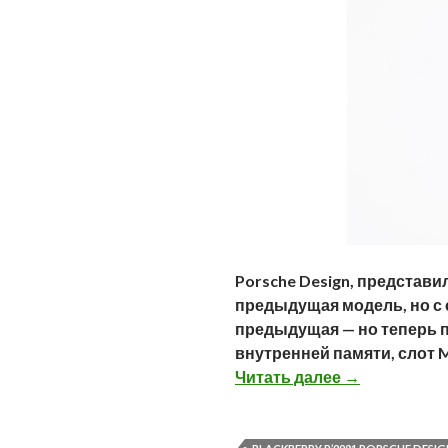
Porsche Design, представил
предыдущая модель, но с с
предыдущая — но теперь по
внутренней памяти, слот M
Blackberry Po
Читать далее
→