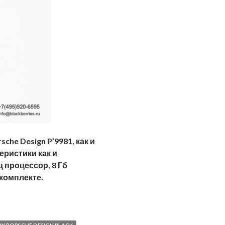
che Design P’9981, как и
еристики как и
ц процессор, 8 Гб
 комплекте.