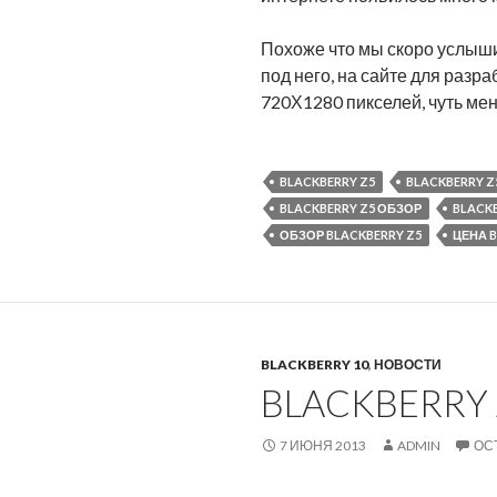
Похоже что мы скоро услыш
под него, на сайте для разр
720Х1280 пикселей, чуть мен
BLACKBERRY Z5
BLACKBERRY Z
BLACKBERRY Z5 ОБЗОР
BLACKB
ОБЗОР BLACKBERRY Z5
ЦЕНА B
BLACKBERRY 10
,
НОВОСТИ
BLACKBERRY
7 ИЮНЯ 2013
ADMIN
ОС