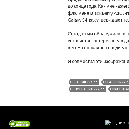
до конца года. Как мне каже
флагмане BlackBerry A10 Ar
Galaxy S4, как утверждают те
Сегодня мы обнаружили ново
устройство, интересным в да
весьма популярен среди моло
Я совместил эти изображения
BLACKBERRY Z5
BLACKBERRY Z
BUY BLACKBERRY Z5
PRICE BLA