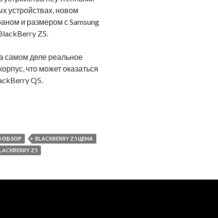
ых устройствах, новом
раном и размером с Samsung
BlackBerry Z5.
на самом деле реальное
корпус, что может оказаться
ackBerry Q5.
5 ОБЗОР
BLACKBERRY Z5 ЦЕНА
LACKBERRY Z5