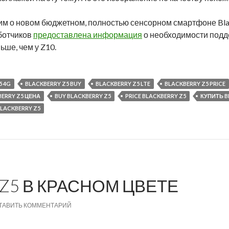
им о новом бюджетном, полностью сенсорном смартфоне Bla
аботчиков
предоставлена информация
о необходимости под
ьше, чем у Z10.
5 4G
BLACKBERRY Z5 BUY
BLACKBERRY Z5 LTE
BLACKBERRY Z5 PRICE
ERRY Z5 ЦЕНА
BUY BLACKBERRY Z5
PRICE BLACKBERRY Z5
КУПИТЬ B
LACKBERRY Z5
 Z5 В КРАСНОМ ЦВЕТЕ
ТАВИТЬ КОММЕНТАРИЙ