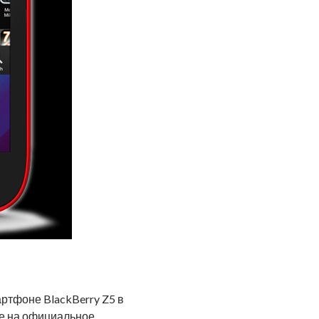
ртфоне BlackBerry Z5 в
же на официальное.