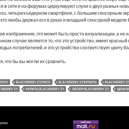
тся в сети и на форумах циркулируют слухи о двух разных нов
isto, четырехъядерном смартфоне, с большим сенсорным эк
, кто якобы держал его в руках и младшей сенсорной модели 
е изображение, это может быть просто визуализации, а не 
нном случае является то, что это устройство, имеет красный 
дых потребителей, и это устройство соответствует цвету Bl
, что бы вы могли их сравнить.
5 BUY
BLACKBERRY Z5 PRICE
BLACKBERRY Z5 КУПИТЬ
BLACKBERRY Z
CKBERRY Z5
КУПИТЬ BLACKBERRY Z5
ОБЗОР BLACKBERRY Z5
ЦЕНА B