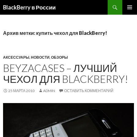
BlackBerry в России
ПЕРЕЙТИ
ОСНОВ
К
МЕНЮ
СОДЕРЖИМОМУ
Архив метки: купить чехол для BlackBerry!
АКСЕССУАРЫ
,
НОВОСТИ
,
ОБЗОРЫ
BEYZACASES – ЛУЧШИЙ
ЧЕХОЛ ДЛЯ BLACKBERRY!
25 МАРТА 2010
ADMIN
ОСТАВИТЬ КОММЕНТАРИЙ