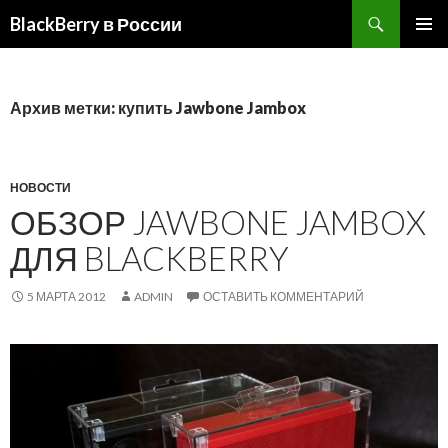
BlackBerry в России
ПЕРЕЙТИ
ОСНОВ
К
МЕНЮ
СОДЕРЖИМОМУ
Архив метки: купить Jawbone Jambox
НОВОСТИ
ОБЗОР JAWBONE JAMBOX
ДЛЯ BLACKBERRY
5 МАРТА 2012
ADMIN
ОСТАВИТЬ КОММЕНТАРИЙ