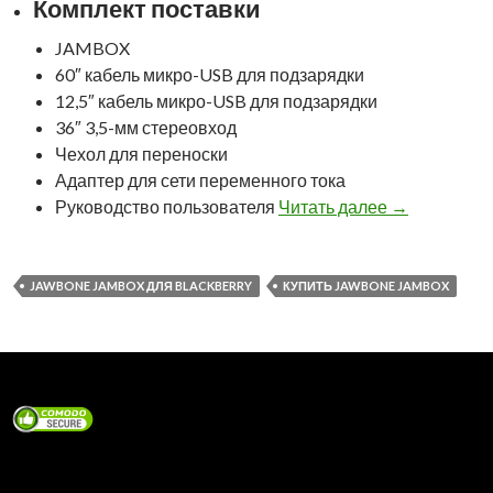
Комплект поставки
JAMBOX
60″ кабель микро-USB для подзарядки
12,5″ кабель микро-USB для подзарядки
36″ 3,5-мм стереовход
Чехол для переноски
Адаптер для сети переменного тока
Обзор Jawbo
Руководство пользователя
Читать далее
→
JAWBONE JAMBOX ДЛЯ BLACKBERRY
КУПИТЬ JAWBONE JAMBOX