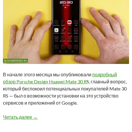
В начале этого месяца мы опубликовали
подробный
обзор Porsche Design Huawei Mate 30 R
S, главный вопрос,
который беспокоил потенциальных покупателей Mate 30
RS — был о возможности установки на это устройство
сервисов и приложений от Google.
Сервисы Google на Porsche Design Huawei Ma
Читать далее
→