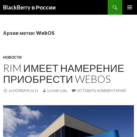
BlackBerry в России
ПЕРЕЙТИ
ОСНОВ
К
МЕНЮ
СОДЕРЖИМОМУ
Архив метки: WebOS
НОВОСТИ
RIM ИМЕЕТ НАМЕРЕНИЕ
ПРИОБРЕСТИ WEBOS
10 НОЯБРЯ 2011
GOSSIP GIRL
ОСТАВИТЬ КОММЕНТАРИЙ