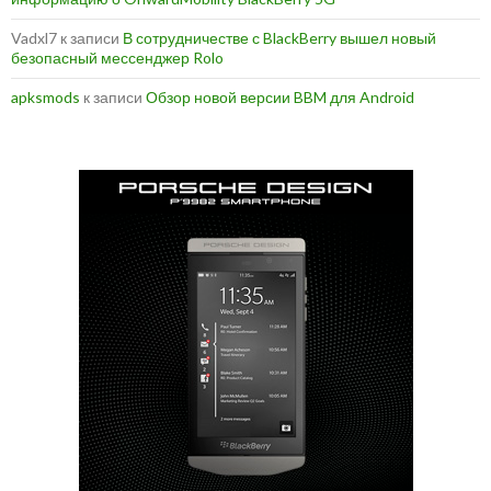
Vadxl7
к записи
В сотрудничестве с BlackBerry вышел новый
безопасный мессенджер Rolo
apksmods
к записи
Обзор новой версии BBM для Android