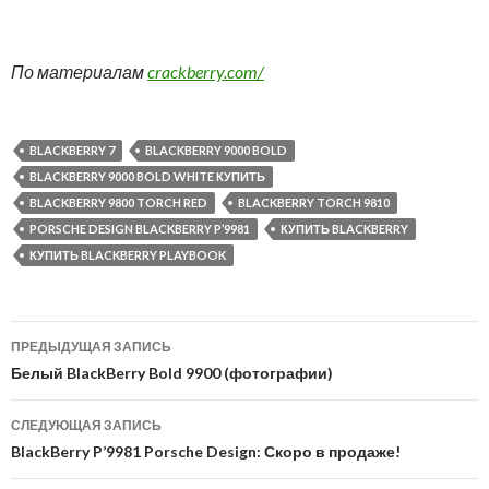
По материалам
crackberry.com/
BLACKBERRY 7
BLACKBERRY 9000 BOLD
BLACKBERRY 9000 BOLD WHITE КУПИТЬ
BLACKBERRY 9800 TORCH RED
BLACKBERRY TORCH 9810
PORSCHE DESIGN BLACKBERRY P’9981
КУПИТЬ BLACKBERRY
КУПИТЬ BLACKBERRY PLAYBOOK
Навигация
ПРЕДЫДУЩАЯ ЗАПИСЬ
по
Белый BlackBerry Bold 9900 (фотографии)
записям
СЛЕДУЮЩАЯ ЗАПИСЬ
BlackBerry P’9981 Porsche Design: Скоро в продаже!