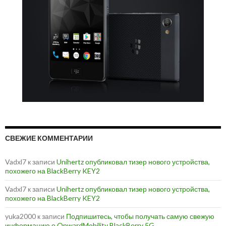
СВЕЖИЕ КОММЕНТАРИИ
Vadxl7
к записи
Unihertz опубликовал тизер нового устройства,
похожего на BlackBerry KEY2
Vadxl7
к записи
Unihertz опубликовал тизер нового устройства,
похожего на BlackBerry KEY2
yuka2000
к записи
Подпишитесь, чтобы получать самую свежую
информацию о OnwardMobility BlackBerry 5G