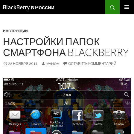
BlackBerry в России
ПЕРЕЙТИ
ОСНОВ
К
МЕНЮ
СОДЕРЖИМОМУ
ИНСТРУКЦИИ
НАСТРОЙКИ ПАПОК
СМАРТФОНА BLACKBERRY
26 НОЯБРЯ 2011
IVANOV
ОСТАВИТЬ КОММЕНТАРИЙ