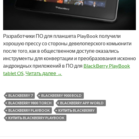
Разработчики ПО для планшета PlayBook получили
хорошую прессу со стороны девелоперского комьюнити
после того, как в общественном доступе оказались
инструменты для конвертации и преобразования исконно
андроидных приложений в ПО для
BlackBerry PlayBook
Агрегаторы андроидных приложений
tablet OS
.
Читать далее
→
BLACKBERRY 7
BLACKBERRY 9000 BOLD
BLACKBERRY 9800 TORCH
BLACKBERRY APP WORLD
BLACKBERRY PLAYBOOK
КУПИТЬ BLACKBERRY
КУПИТЬ BLACKBERRY PLAYBOOK