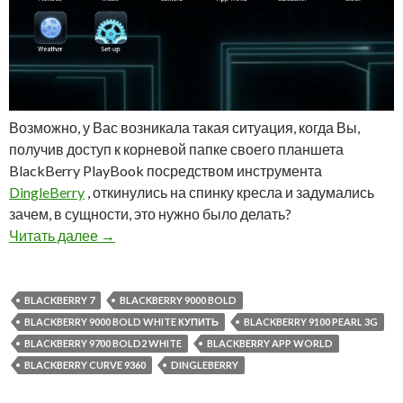
Возможно, у Вас возникала такая ситуация, когда Вы,
получив доступ к корневой папке своего планшета
BlackBerry PlayBook посредством инструмента
DingleBerry
, откинулись на спинку кресла и задумались
зачем, в сущности, это нужно было делать?
Взломанный BlackBerry PlayBook предоставл
Читать далее
→
BLACKBERRY 7
BLACKBERRY 9000 BOLD
BLACKBERRY 9000 BOLD WHITE КУПИТЬ
BLACKBERRY 9100 PEARL 3G
BLACKBERRY 9700 BOLD2 WHITE
BLACKBERRY APP WORLD
BLACKBERRY CURVE 9360
DINGLEBERRY