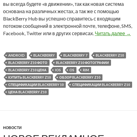
вы всегда будете «в движении», так как новая система
основана на различных жестах, а так же с помощью
BlackBerry Hub вы успешно справитесь с входящим
потоком сообщений в электронной почте, телефоне, SMS,
Нова
Facebook, Twitter или в других сервисах.
Читать далее
→
ANDROID
BLACKBERRY
BLACKBERRY 7
BLACKBERRY Z10
BLACKBERRY Z10 ФОТО
BLACKBERRY Z10 ФОТОГРАФИИ
BLACKBERRY Z10 ЦЕНА
IOS
OS
RIM
КУПИТЬ BLACKBERRY Z10
ОБЗОР BLACKBERRY Z10
СПЕЦИФИКАЦИИ BLACKBERRY 10
СПЕЦИФИКАЦИИ BLACKBERRY Z10
ЦЕНА BLACKBERRY Z10
НОВОСТИ