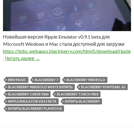
Новейшая версия Ripple Emulator v0.9.1 beta для
Microsoft Windows и Mac стала доступной для загрузки
https://bdsc.webapps.blackberry.com/html5/download/ripple
Обновление эмулятора Ripple Emulator v0.9.1
.
Читать далее
→
BBM MUSIC
BLACKBERRY 7
BLACKBERRY 9000 BOLD
BLACKBERRY 9000 BOLD WHITE КУПИТЬ
BLACKBERRY 9100 PEARL 3G
BLACKBERRY CURVE 9360
BLACKBERRY TORCH 9810
RIPPLE EMULATOR V0.9.1 BETA
КУПИТЬ BLACKBERRY
КУПИТЬ BLACKBERRY PLAYBOOK