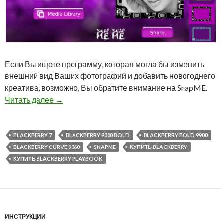
Если Вы ищете программу, которая могла бы изменить
внешний вид Ваших фотографий и добавить новогоднего
креатива, возможно, Вы обратите внимание на SnapME.
Приложение SnapME для работы с фотограф
Читать далее
→
BLACKBERRY 7
BLACKBERRY 9000 BOLD
BLACKBERRY BOLD 9900
BLACKBERRY CURVE 9360
SNAPME
КУПИТЬ BLACKBERRY
КУПИТЬ BLACKBERRY PLAYBOOK
ИНСТРУКЦИИ