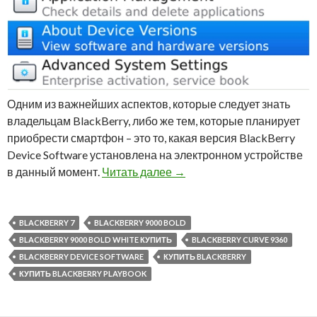
Одним из важнейших аспектов, которые следует знать
владельцам BlackBerry, либо же тем, которые планирует
приобрести смартфон – это то, какая версия BlackBerry
Device Software установлена на электронном устройстве
О том, как идентифицирова
в данный момент.
Читать далее
→
BLACKBERRY 7
BLACKBERRY 9000 BOLD
BLACKBERRY 9000 BOLD WHITE КУПИТЬ
BLACKBERRY CURVE 9360
BLACKBERRY DEVICE SOFTWARE
КУПИТЬ BLACKBERRY
КУПИТЬ BLACKBERRY PLAYBOOK