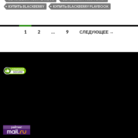
КУПИТЬ BLACKBERRY
КУПИТЬ BLACKBERRY PLAYBOOK
Навигация
1
2
…
9
СЛЕДУЮЩЕЕ →
по
записям