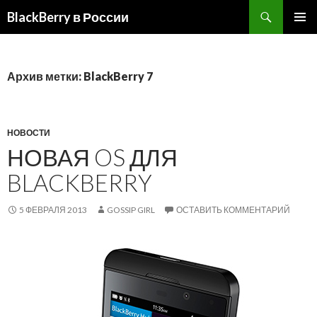
BlackBerry в России
ПЕРЕЙТИ
ОСНОВ
К
МЕНЮ
СОДЕРЖИМОМУ
Архив метки: BlackBerry 7
НОВОСТИ
НОВАЯ OS ДЛЯ
BLACKBERRY
5 ФЕВРАЛЯ 2013
GOSSIP GIRL
ОСТАВИТЬ КОММЕНТАРИЙ