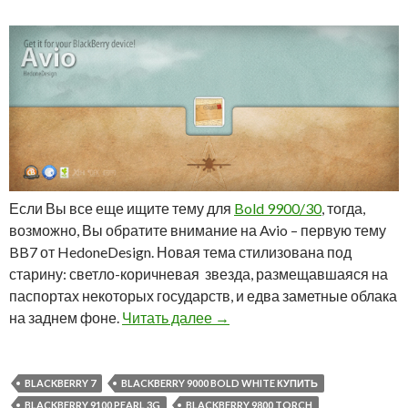
Если Вы все еще ищите тему для
Bold 9900/30
, тогда,
возможно, Вы обратите внимание на Avio – первую тему
BB7 от HedoneDesign. Новая тема стилизована под
старину: светло-коричневая звезда, размещавшаяся на
паспортах некоторых государств, и едва заметные облака
Тема Avio для Bold 9900/30
на заднем фоне.
Читать далее
→
BLACKBERRY 7
BLACKBERRY 9000 BOLD WHITE КУПИТЬ
BLACKBERRY 9100 PEARL 3G
BLACKBERRY 9800 TORCH