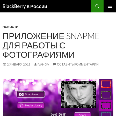
BlackBerry в России
ПЕРЕЙТИ
ОСНОВ
К
МЕНЮ
СОДЕРЖИМОМУ
НОВОСТИ
ПРИЛОЖЕНИЕ SNAPME
ДЛЯ РАБОТЫ С
ФОТОГРАФИЯМИ
2 ЯНВАРЯ 2012
IVANOV
ОСТАВИТЬ КОММЕНТАРИЙ