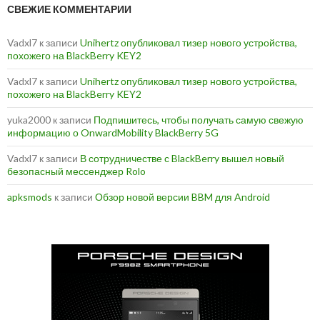
СВЕЖИЕ КОММЕНТАРИИ
Vadxl7
к записи
Unihertz опубликовал тизер нового устройства,
похожего на BlackBerry KEY2
Vadxl7
к записи
Unihertz опубликовал тизер нового устройства,
похожего на BlackBerry KEY2
yuka2000
к записи
Подпишитесь, чтобы получать самую свежую
информацию о OnwardMobility BlackBerry 5G
Vadxl7
к записи
В сотрудничестве с BlackBerry вышел новый
безопасный мессенджер Rolo
apksmods
к записи
Обзор новой версии BBM для Android