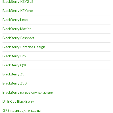
BlackBerry KEY2 LE
BlackBerry KEYone
BlackBerry Leap
BlackBerry Motion
BlackBerry Passport
BlackBerry Porsche Design
BlackBerry Priv
BlackBerry Q10
BlackBerry Z3
BlackBerry Z30
BlackBerry на все случаи жизни
DTEK by BlackBerry
GPS навигация и карты