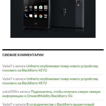
СВЕЖИЕ КОММЕНТАРИИ
Vadxl7
к записи
Unihertz опубликовал тизер нового устройства,
похожего на BlackBerry KEY2
Vadxl7
к записи
Unihertz опубликовал тизер нового устройства,
похожего на BlackBerry KEY2
yuka2000
к записи
Подпишитесь, чтобы получать самую свежую
информацию о OnwardMobility BlackBerry 5G
Vadxl7
к записи
В сотрудничестве с BlackBerry вышел новый