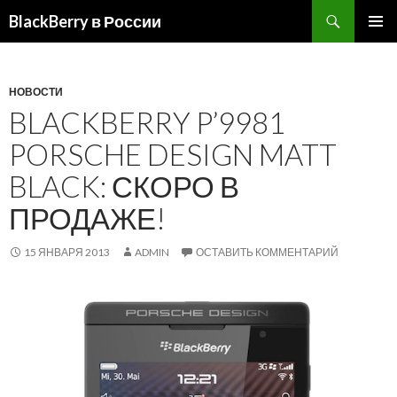
BlackBerry в России
ПЕРЕЙТИ
ОСНОВ
К
МЕНЮ
СОДЕРЖИМОМУ
НОВОСТИ
BLACKBERRY P’9981
PORSCHE DESIGN MATT
BLACK: СКОРО В
ПРОДАЖЕ!
15 ЯНВАРЯ 2013
ADMIN
ОСТАВИТЬ КОММЕНТАРИЙ