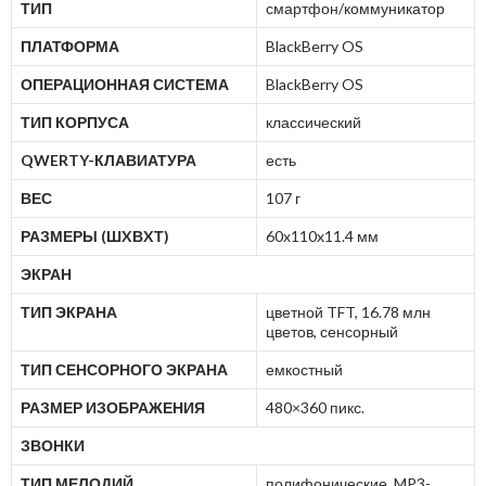
ТИП
смартфон/коммуникатор
ПЛАТФОРМА
BlackBerry OS
ОПЕРАЦИОННАЯ СИСТЕМА
BlackBerry OS
ТИП КОРПУСА
классический
QWERTY-КЛАВИАТУРА
есть
ВЕС
107 г
РАЗМЕРЫ (ШXВXТ)
60x110x11.4 мм
ЭКРАН
ТИП ЭКРАНА
цветной TFT, 16.78 млн
цветов, сенсорный
ТИП СЕНСОРНОГО ЭКРАНА
емкостный
РАЗМЕР ИЗОБРАЖЕНИЯ
480×360 пикс.
ЗВОНКИ
ТИП МЕЛОДИЙ
полифонические, MP3-