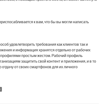
 приспосабливается к вам, что бы вы могли написать
особ удовлетворить требования как клиентов так и
ложения и информация хранятся отдельно от рабочих
у профилями простым жестом. Рабочий профиль
анизациям защитить свой контент и приложения, и в то
 отдачу от своих смартфонов для их личного
0