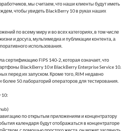
работчиков, мы считаем, что наши клиенты будут иметь
ждем, чтобы увидеть BlackBerry 10 в руках наших
жений по всему миру и во всех категориях, в том числе
жизни и досуга, мультимедиа и публикации контента, а
рпоративного использования.
а сертификацию FIPS 140-2, которая означает, что
фоны BlackBerry 10 и BlackBerry Enterprise Service 10.
ых перед их запуском. Кроме того, RIM недавно
и более 50 лабораторий операторов для тестирования.
 10:
hub)
 навигацию по открытым приложениям и концентратору
события календаря будут отображаться в концентраторе
ройством, с помощью простого жеста, он может заглянуть