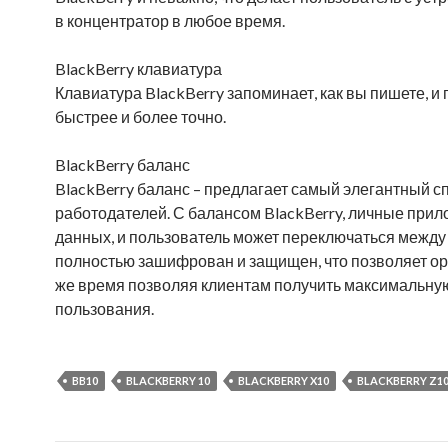
в концентратор в любое время.
BlackBerry клавиатура
Клавиатура BlackBerry запоминает, как вы пишете, и
быстрее и более точно.
BlackBerry баланс
BlackBerry баланс – предлагает самый элегантный сп
работодателей. С балансом BlackBerry, личные при
данных, и пользователь может переключаться межд
полностью зашифрован и защищен, что позволяет орг
же время позволяя клиентам получить максимальную
пользования.
BB10
BLACKBERRY 10
BLACKBERRY X10
BLACKBERRY Z1