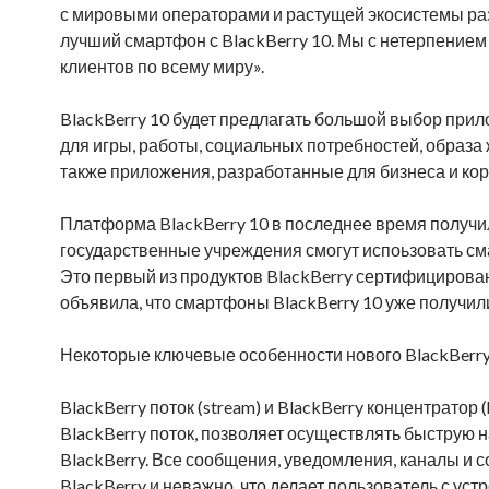
с мировыми операторами и растущей экосистемы раз
лучший смартфон с BlackBerry 10. Мы с нетерпением 
клиентов по всему миру».
BlackBerry 10 будет предлагать большой выбор прило
для игры, работы, социальных потребностей, образа 
также приложения, разработанные для бизнеса и ко
Платформа BlackBerry 10 в последнее время получил
государственные учреждения смогут испоьзовать смарт
Это первый из продуктов BlackBerry сертифицирован
объявила, что смартфоны BlackBerry 10 уже получил
Некоторые ключевые особенности нового BlackBerry
BlackBerry поток (stream) и BlackBerry концентратор (
BlackBerry поток, позволяет осуществлять быструю
BlackBerry. Все сообщения, уведомления, каналы и 
BlackBerry и неважно, что делает пользователь с уст