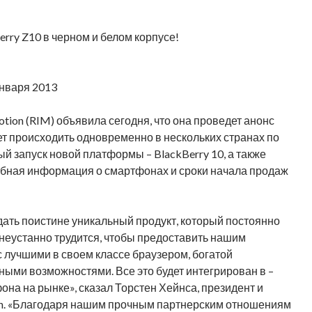
rry Z10 в черном и белом корпусе!
января 2013
Motion (RIM) объявила сегодня, что она проведет анонс
дет происходить одновременно в нескольких странах по
ый запуск новой платформы – BlackBerry 10, а также
обная информация о смартфонах и сроки начала продаж
здать поистине уникальный продукт, который постоянно
неустанно трудится, чтобы предоставить нашим
 лучшими в своем классе браузером, богатой
ми возможностями. Все это будет интегрирован в –
фона на рынке», сказал Торстен Хейнса, президент и
ion. «Благодаря нашим прочным партнерским отношениям