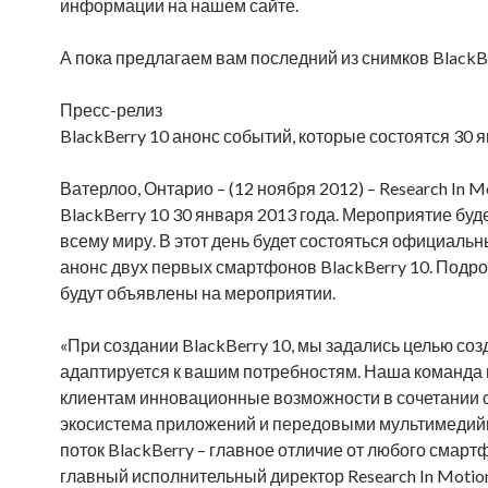
информации на нашем сайте.
А пока предлагаем вам последний из снимков BlackBe
Пресс-релиз
BlackBerry 10 анонс событий, которые состоятся 30 
Ватерлоо, Онтарио – (12 ноября 2012) – Research In 
BlackBerry 10 30 января 2013 года. Мероприятие бу
всему миру. В этот день будет состояться официальн
анонс двух первых смартфонов BlackBerry 10. Подр
будут объявлены на мероприятии.
«При создании BlackBerry 10, мы задались целью со
адаптируется к вашим потребностям. Наша команда 
клиентам инновационные возможности в сочетании с
экосистема приложений и передовыми мультимедийны
поток BlackBerry – главное отличие от любого смарт
главный исполнительный директор Research In Mot