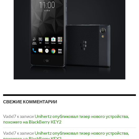
СВЕЖИЕ КОММЕНТАРИИ
Vadxl7
к записи
Unihertz опубликовал тизер нового устройства,
похожего на BlackBerry KEY2
Vadxl7
к записи
Unihertz опубликовал тизер нового устройства,
похожего на BlackBerry KEY2