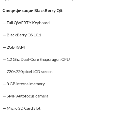
Спецификации BlackBerry Q5:
— Full QWERTY Keyboard
— BlackBerry OS 10.1
— 2GB RAM
— 1.2 Ghz Dual-Core Snapdragon CPU
— 720×720 pixel LCD screen
— 8 GB internal memory
— 5MP Autofocus camera
— Micro SD Card Slot