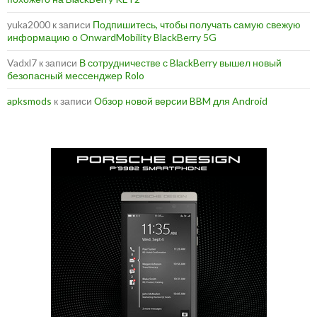
yuka2000
к записи
Подпишитесь, чтобы получать самую свежую
информацию о OnwardMobility BlackBerry 5G
Vadxl7
к записи
В сотрудничестве с BlackBerry вышел новый
безопасный мессенджер Rolo
apksmods
к записи
Обзор новой версии BBM для Android