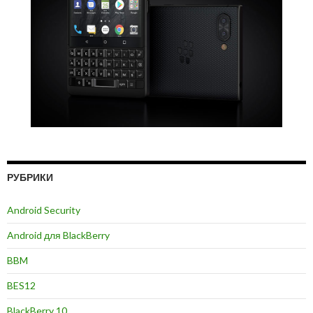
РУБРИКИ
Android Security
Android для BlackBerry
BBM
BES12
BlackBerry 10