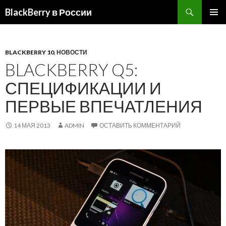
BlackBerry в России
ПЕРЕЙТИ
ОСНОВ
К
МЕНЮ
СОДЕРЖИМОМУ
BLACKBERRY 10
,
НОВОСТИ
BLACKBERRY Q5:
СПЕЦИФИКАЦИИ И
ПЕРВЫЕ ВПЕЧАТЛЕНИЯ
14 МАЯ 2013
ADMIN
ОСТАВИТЬ КОММЕНТАРИЙ