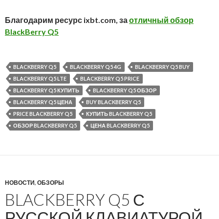
Благодарим ресурс ixbt.com, за
отличный обзор
BlackBerry Q5
BLACKBERRY Q5
BLACKBERRY Q5 4G
BLACKBERRY Q5 BUY
BLACKBERRY Q5 LTE
BLACKBERRY Q5 PRICE
BLACKBERRY Q5 КУПИТЬ
BLACKBERRY Q5 ОБЗОР
BLACKBERRY Q5 ЦЕНА
BUY BLACKBERRY Q5
PRICE BLACKBERRY Q5
КУПИТЬ BLACKBERRY Q5
ОБЗОР BLACKBERRY Q5
ЦЕНА BLACKBERRY Q5
НОВОСТИ
,
ОБЗОРЫ
BLACKBERRY Q5 С
РУССКОЙ КЛАВИАТУРОЙ