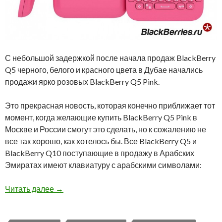
С небольшой задержкой после начала продаж BlackBerry
Q5 черного, белого и красного цвета в Дубае начались
продажи ярко розовых BlackBerry Q5 Pink.
Это прекрасная новость, которая конечно приближает тот
момент, когда желающие купить BlackBerry Q5 Pink в
Москве и России смогут это сделать, но к сожалению не
все так хорошо, как хотелось бы. Все BlackBerry Q5 и
BlackBerry Q10 поступающие в продажу в Арабских
Эмиратах имеют клавиатуру с арабскими символами:
В Дубае начались продажи BlackBerry Q5 Pin
Читать далее
→