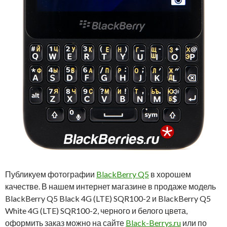
Публикуем фотографии
BlackBerry Q5
в хорошем
качестве. В нашем интернет магазине в продаже модель
BlackBerry Q5 Black 4G (LTE) SQR100-2 и BlackBerry Q5
White 4G (LTE) SQR100-2, черного и белого цвета,
оформить заказ можно на сайте
Black-Berrys.ru
или по