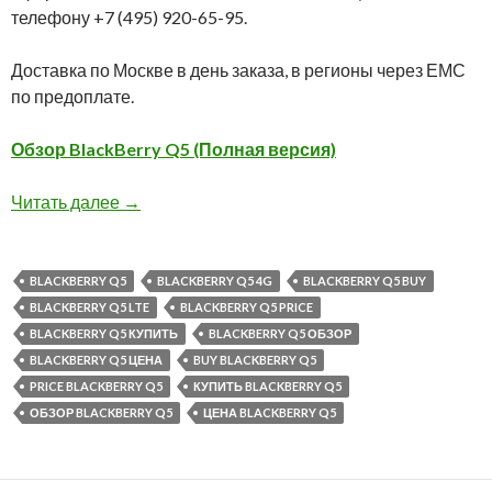
телефону +7 (495) 920-65-95.
Доставка по Москве в день заказа, в регионы через ЕМС
по предоплате.
Обзор BlackBerry Q5 (Полная версия)
BlackBerry Q5 с русской клавиатурой
Читать далее
→
BLACKBERRY Q5
BLACKBERRY Q5 4G
BLACKBERRY Q5 BUY
BLACKBERRY Q5 LTE
BLACKBERRY Q5 PRICE
BLACKBERRY Q5 КУПИТЬ
BLACKBERRY Q5 ОБЗОР
BLACKBERRY Q5 ЦЕНА
BUY BLACKBERRY Q5
PRICE BLACKBERRY Q5
КУПИТЬ BLACKBERRY Q5
ОБЗОР BLACKBERRY Q5
ЦЕНА BLACKBERRY Q5