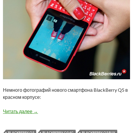
Немного фотографий нового смартфона BlackBerry Q5 в
красном корпусе:
BlackBerry Q5 Red
Читать далее
→
BLACKBERRY Q5
BLACKBERRY Q5 4G
BLACKBERRY Q5 BUY