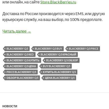
или онлайн, на сайте
Store.BlackBerries.ru
Доставка по России производится через EMS, или другую
курьерскую службу, на ваш выбор, по 100% предоплате.
BlackBerry Q5 Red: снова в наличии в нашем 
Читать далее
→
BLACKBERRY Q5
BLACKBERRY Q5 BUY
BLACKBERRY Q5 PRICE
BLACKBERRY Q5 RED
BLACKBERRY Q5 КРАСНЫЙ
BLACKBERRY Q5 КУПИТЬ
BLACKBERRY Q5 ОБЗОР
BLACKBERRY Q5 ЦЕНА
BUY BLACKBERRY Q5
PRICE BLACKBERRY Q5
КУПИТЬ BLACKBERRY Q5
ОБЗОР BLACKBERRY Q5
ЦЕНА BLACKBERRY Q5
НОВОСТИ