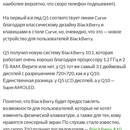
наиболее вероятно, что скоро телефон подешевеет).
На первый взгляд Q5 соответствует линии Curve
благодаря классическому дизайну BlackBerry и
клавишами в стиле Curve, но, очевидно, что это — новое
устройство для пользователей BlackBerry.
Q5 получил новую систему BlackBerry 10.1, которая
работает очень хорошо благодаря процессору 1.2 ГГц и 2
ГБ RAM. Верите или нет, у Q5 тот же самый 3.1 дюймовый
дисплей с разрешением 720×720, как и у Q10.
Единственная разница: у Q5 LCD дисплей, а у Q10 —
SuperAMOLED.
Понятно, что BlackBerry будет предоставлять
возможности для пользователей, которые не хотят
изменять физической клавиатуре, а также для тех, кому
нравится сенсорный экран. По слухам, стало известно,
что скоро Z10 получит последователя —
BlackBerry A10
.