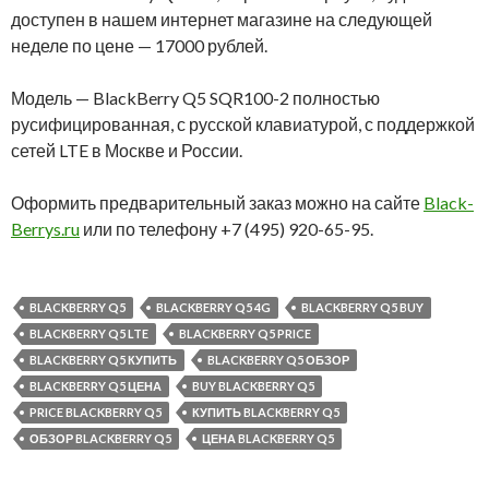
доступен в нашем интернет магазине на следующей
неделе по цене — 17000 рублей.
Модель — BlackBerry Q5 SQR100-2 полностью
русифицированная, с русской клавиатурой, с поддержкой
сетей LTE в Москве и России.
Оформить предварительный заказ можно на сайте
Black-
Berrys.ru
или по телефону +7 (495) 920-65-95.
BLACKBERRY Q5
BLACKBERRY Q5 4G
BLACKBERRY Q5 BUY
BLACKBERRY Q5 LTE
BLACKBERRY Q5 PRICE
BLACKBERRY Q5 КУПИТЬ
BLACKBERRY Q5 ОБЗОР
BLACKBERRY Q5 ЦЕНА
BUY BLACKBERRY Q5
PRICE BLACKBERRY Q5
КУПИТЬ BLACKBERRY Q5
ОБЗОР BLACKBERRY Q5
ЦЕНА BLACKBERRY Q5