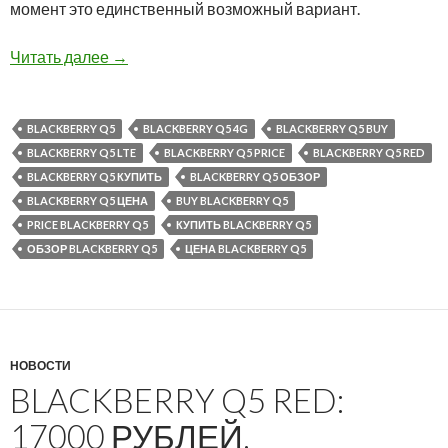
момент это единственный возможный вариант.
BlackBerry Q5 Red: в наличии в Москве
Читать далее
→
BLACKBERRY Q5
BLACKBERRY Q5 4G
BLACKBERRY Q5 BUY
BLACKBERRY Q5 LTE
BLACKBERRY Q5 PRICE
BLACKBERRY Q5 RED
BLACKBERRY Q5 КУПИТЬ
BLACKBERRY Q5 ОБЗОР
BLACKBERRY Q5 ЦЕНА
BUY BLACKBERRY Q5
PRICE BLACKBERRY Q5
КУПИТЬ BLACKBERRY Q5
ОБЗОР BLACKBERRY Q5
ЦЕНА BLACKBERRY Q5
НОВОСТИ
BLACKBERRY Q5 RED:
17000 РУБЛЕЙ.