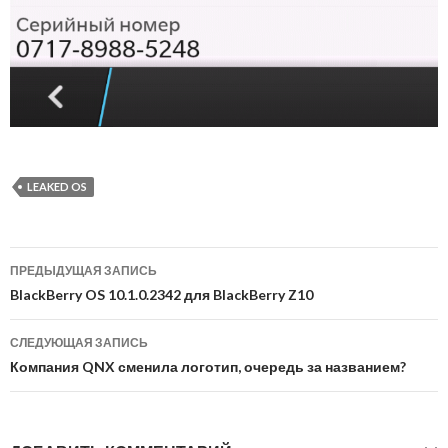
LEAKED OS
Навигация
ПРЕДЫДУЩАЯ ЗАПИСЬ
по
BlackBerry OS 10.1.0.2342 для BlackBerry Z10
записям
СЛЕДУЮЩАЯ ЗАПИСЬ
Компания QNX сменила логотип, очередь за названием?