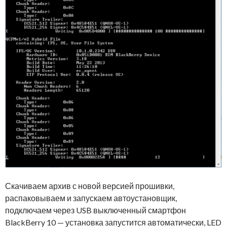
Скачиваем архив с новой версией прошивки,
распаковываем и запускаем автоустановщик,
подключаем через USB выключенный смартфон
BlackBerry 10 — установка запустится автоматически, LED