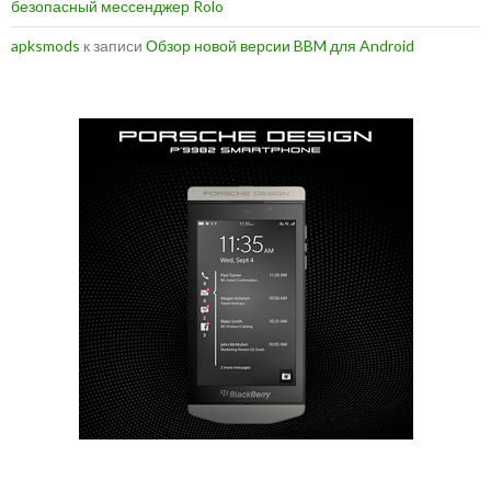
безопасный мессенджер Rolo
apksmods
к записи
Обзор новой версии BBM для Android