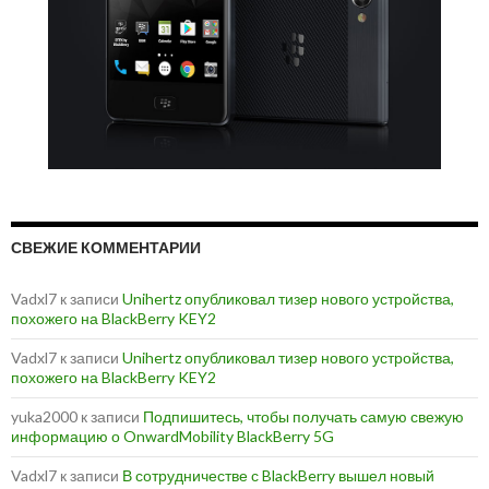
СВЕЖИЕ КОММЕНТАРИИ
Vadxl7
к записи
Unihertz опубликовал тизер нового устройства,
похожего на BlackBerry KEY2
Vadxl7
к записи
Unihertz опубликовал тизер нового устройства,
похожего на BlackBerry KEY2
yuka2000
к записи
Подпишитесь, чтобы получать самую свежую
информацию о OnwardMobility BlackBerry 5G
Vadxl7
к записи
В сотрудничестве с BlackBerry вышел новый