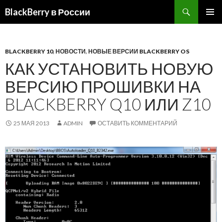
BlackBerry в России
ПЕРЕЙТИ
ОСНОВ
К
МЕНЮ
СОДЕРЖИМОМУ
BLACKBERRY 10
,
НОВОСТИ
,
НОВЫЕ ВЕРСИИ BLACKBERRY OS
КАК УСТАНОВИТЬ НОВУЮ
ВЕРСИЮ ПРОШИВКИ НА
BLACKBERRY Q10 ИЛИ Z10
25 МАЯ 2013
ADMIN
ОСТАВИТЬ КОММЕНТАРИЙ