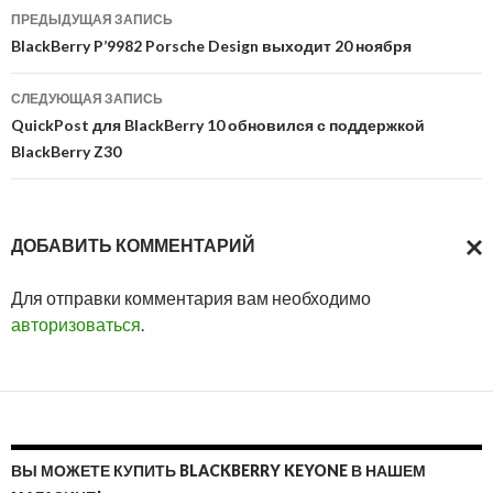
Навигация
ПРЕДЫДУЩАЯ ЗАПИСЬ
по
BlackBerry P’9982 Porsche Design выходит 20 ноября
записям
СЛЕДУЮЩАЯ ЗАПИСЬ
QuickPost для BlackBerry 10 обновился с поддержкой
BlackBerry Z30
ДОБАВИТЬ КОММЕНТАРИЙ
ОТМ
Для отправки комментария вам необходимо
ОТВ
авторизоваться
.
ВЫ МОЖЕТЕ КУПИТЬ BLACKBERRY KEYONE В НАШЕМ