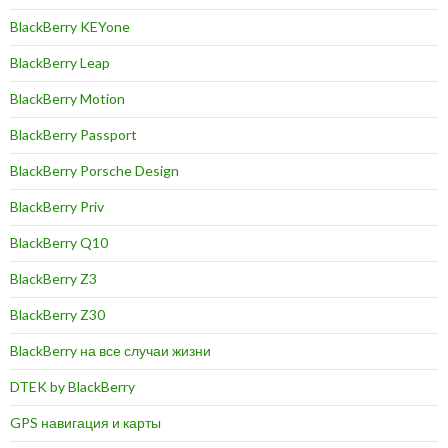
BlackBerry KEYone
BlackBerry Leap
BlackBerry Motion
BlackBerry Passport
BlackBerry Porsche Design
BlackBerry Priv
BlackBerry Q10
BlackBerry Z3
BlackBerry Z30
BlackBerry на все случаи жизни
DTEK by BlackBerry
GPS навигация и карты