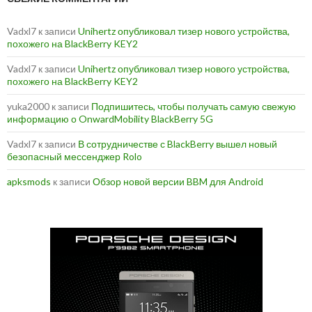
Vadxl7
к записи
Unihertz опубликовал тизер нового устройства,
похожего на BlackBerry KEY2
Vadxl7
к записи
Unihertz опубликовал тизер нового устройства,
похожего на BlackBerry KEY2
yuka2000
к записи
Подпишитесь, чтобы получать самую свежую
информацию о OnwardMobility BlackBerry 5G
Vadxl7
к записи
В сотрудничестве с BlackBerry вышел новый
безопасный мессенджер Rolo
apksmods
к записи
Обзор новой версии BBM для Android